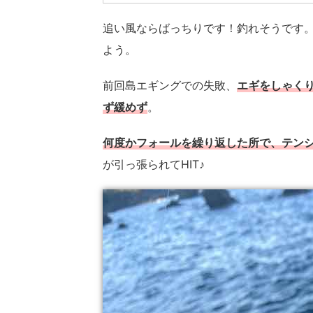
追い風ならばっちりです！釣れそうです
よう。
前回島エギングでの失敗、
エギをしゃく
ず緩めず
。
何度かフォールを繰り返した所で、テン
が引っ張られてHIT♪