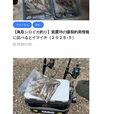
イカメタル
釣り
【鳥取シロイカ釣り】賀露沖の爆裂釣果情報
に比べるとイマイチ（２０２６-５）
2026/7/26