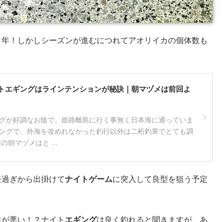
り年！しかしシーズンが進むにつれてアオリイカの個体数も
トエギングはラインテンションが秘訣｜朝マヅメは前回よ
グが好調なお陰で、姫路離島に行く事無く日本海に通っていま
ングで、外海を攻めれなかった釣行以外は二桁釣果でとても調
朝マヅメはと ...
昼過ぎから出掛けて
ナイトゲーム
に突入して良型を狙う予定
性が悪い！？ナイト
エギング
は良く釣れると聞きますが、あ