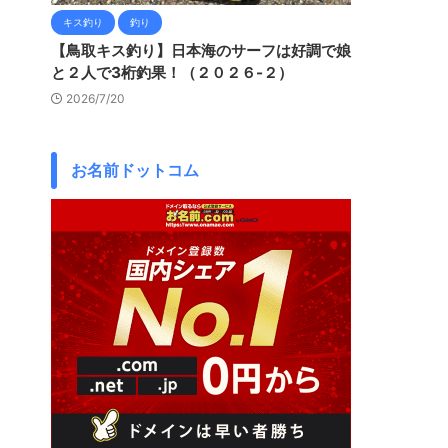
キス釣り
釣り
【鳥取キス釣り】日本海のサーフは好調で娘
と２人で3桁釣果！（２０２６-２）
2026/7/20
お名前ドットコム