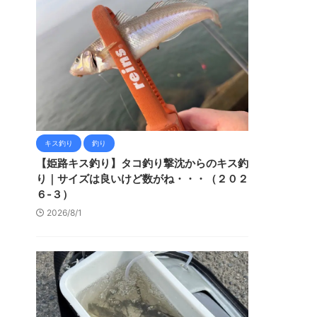
キス釣り
釣り
【姫路キス釣り】タコ釣り撃沈からのキス釣
り｜サイズは良いけど数がね・・・（２０２
６-３）
2026/8/1