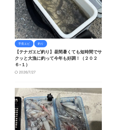
手長エビ
釣り
【テナガエビ釣り】昼間暑くても短時間でサ
クッと大漁に釣って今年も好調！（２０２
６-１）
2026/7/27