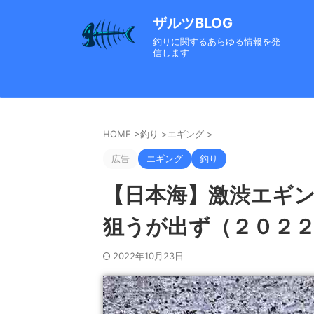
ザルツBLOG
釣りに関するあらゆる情報を発
信します
HOME
>
釣り
>
エギング
>
広告
エギング
釣り
【日本海】激渋エギ
狙うが出ず（２０２２
2022年10月23日