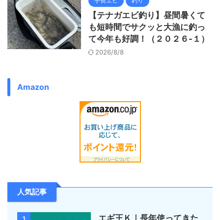
手長エビ
釣り
【テナガエビ釣り】昼間暑くて
も短時間でサクッと大漁に釣っ
て今年も好調！（２０２６-１）
2026/8/8
Amazon
人気記事
エギ王Ｋ｜長年使ってきた
1