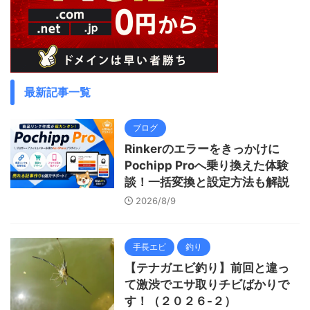
最新記事一覧
ブログ
Rinkerのエラーをきっかけに
Pochipp Proへ乗り換えた体験
談！一括変換と設定方法も解説
2026/8/9
手長エビ
釣り
【テナガエビ釣り】前回と違っ
て激渋でエサ取りチビばかりで
す！（２０２６-２）