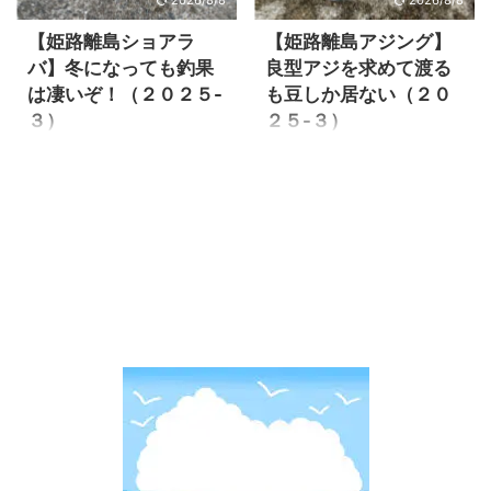
ートロッドって各メーカーか
し、ドライブがてら淡路島へ
ら色々と発売されており、ど
渡ってみようと思いました。
【姫路離島ショアラ
【姫路離島アジング】
れが良いのか全く分かりませ
夕マヅメに青物狙いと夜はフ
バ】冬になっても釣果
良型アジを求めて渡る
んよね。 今回はそんなフロー
ロートアジングか普通にアジ
は凄いぞ！（２０２５-
も豆しか居ない（２０
トロッドの厳選おすすめ人気
ングをやる事にしました。 淡
３）
２５-３）
モデルをご紹介します。 フロ
路島はほとんど開拓していま
ートリグ用ロッドの選び方沖
せんので、さっぱりポイント
夏頃にショアラバをやって、
９月から全力だったエギング
の良型を仕留める！ フロート
は分かりませんが、YouTubeで
真鯛やアコウの釣果が絶好調
も、遂に完全ボウズを食らい
リグってどんなリグ？ フロー
勉強して適当に決めました。
で、ルアーを補充して準備し
今季終了とするしか有りませ
トと言う飛ばしウキを使って
今年淡路島へはナイトエギン
ていましたが、何せ姫路離島
ん。 次に何を狙えば良いの
遠投して、沖で軽量ジグ単の
グで何度か行きましたが、夜
へ行く事が無く3か月ぶりで
か！？ショアジギも既に３連
釣りを可能にするリグの事で
にしか行ってませんので昼間
す。 アジングは夜からしか釣
敗食らっておりイマイチ気が
す。 ...
に ...
れませんので、明るい内はシ
乗らない。 何を釣ろうかと悩
ョアラバが期待です！ ただ前
んでいると、姫路離島のアジ
回は夏でしたが、今回はすっ
ングで無限豆の中沖では良型
かり冬です。 真鯛やアコウは
が潜んでいると言う情報をキ
今も健在なのか不安な所でし
ャッチ！ 信憑性はどれほどか
たが、まだ居ました！ それで
分かりませんが、最悪豆でも
は釣行の様子を見て行きまし
釣れるなら退屈はしないだろ
ょう。 姫路離島ショアラバ冬
うと行ってみる事にしまし
でも元気に食ってきます！ ポ
た。 結果はフル豆！良型のア