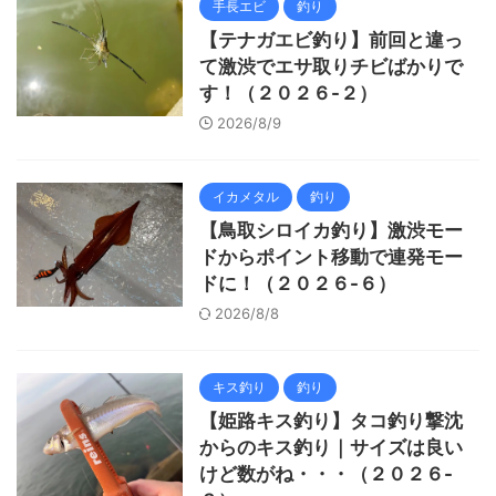
手長エビ
釣り
【テナガエビ釣り】前回と違っ
て激渋でエサ取りチビばかりで
す！（２０２６-２）
2026/8/9
イカメタル
釣り
【鳥取シロイカ釣り】激渋モー
ドからポイント移動で連発モー
ドに！（２０２６-６）
2026/8/8
キス釣り
釣り
【姫路キス釣り】タコ釣り撃沈
からのキス釣り｜サイズは良い
けど数がね・・・（２０２６-