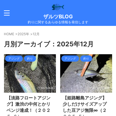
ザルツBLOG
釣りに関するあらゆる情報を発信します
HOME
>
2025年
>
12月
月別アーカイブ：2025年12月
アジング
釣り
アジング
釣り
2026/8/8
2026/8/8
【淡路フロートアジン
【姫路離島アジング】
グ】激渋の中何とかリ
少しだけサイズアップ
ベンジ達成！（２０２
した豆アジ無限∞（２