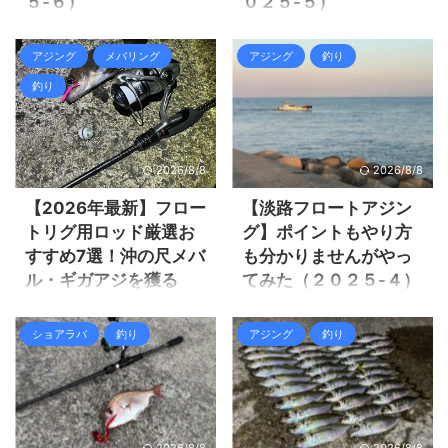
５-６）
０２５-５）
先日は姫路離島で豆アジをう
２０２５年もあと少しと言う
んざりするほど数釣りしまし
事で、今年最後に姫路離島で
アジング
メバリング
アジング
釣り
たので、あとはサイズ狙いで
アジングに行く事にしまし
釣り
２０２５年のアジングを締め
た。 特に情報も有りません
くくります。
が、豆アジなら釣れるだろう
https://zaltz.blog/aging-
と行ってみる事にしました。
2025-5/ 合わせて読みたい記
結果は予定通り無限豆アジで
2026/8/8
2026/8/8
事 サイズを狙うなら淡路島で
数釣りは堪能出来ました♪ サイ
フロートアジングです。 前回
ズは前回の～１８センチまで
【2026年最新】フロー
【淡路フロートアジン
何となく行った時は、アタリ
が少しだけサイズアップして
トリグ用ロッド厳選お
グ】ポイントもやり方
こそ有ったがアジの釣果は０
～２０センチまでになってい
すすめ7選！沖の尺メバ
も分かりませんがやっ
でした。
ました。 今回はアジングでの
ル・ギガアジを獲る
てみた（２０２５-４）
https://zaltz.blog/aging-
初魚種ゲットも有りました。
2025-4/ 合わせて読みたい記
それでは釣行の様子を見て行
アジング・メバリングにおい
アオリイカは終わり、姫路の
事 今度こそ良型アジを釣っ
きましょう。 姫路離島アジン
てジグ単では反応が得られな
青物は全く釣れない、離島の
ショアラバ
釣り
アジング
釣り
て、リベンジ達成で気持ち良
グ豆アジが無限に釣れるけど
い時にフロートリグで遠投す
アジングは豆アジで燃えな
く２０２５年を終わりたいと
ちょっとコツが必要！？ 予定
ると釣れる可能性が大幅アッ
い、メバルはまだ早いだろ
思います。 結果は激渋ながら
していた日の前日は今シーズ
プします。 今回はそんなフロ
う。 いよいよ釣り物が無くな
...
ン最強寒波でグッと冷え込み
ートリグの遠投用ロッドをご
り悩ましい事になって来まし
まし ...
紹介したいと思います。 フロ
た。 せっかく天気も良い事だ
2026/8/8
2026/8/8