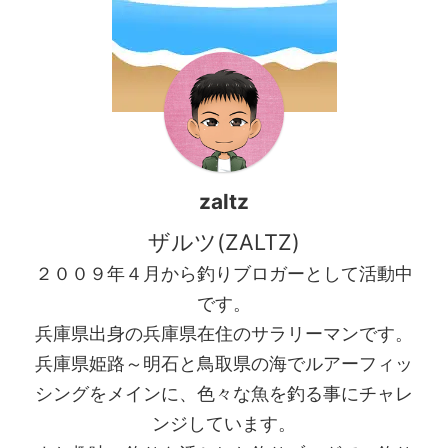
イントに到着して先ずはショ
ジは居ませんでした。 それで
アラバをやってみようと準備
は釣行の様子を見て行きまし
をします。 しかし買っていた
ょう。 姫路離島アジング渋め
ルアーがネクタイタイプでは
の豆アジしか居らず良型アジ
な ...
は不在 ...
zaltz
ザルツ(ZALTZ)
２００９年４月から釣りブロガーとして活動中
です。
兵庫県出身の兵庫県在住のサラリーマンです。
兵庫県姫路～明石と鳥取県の海でルアーフィッ
シングをメインに、色々な魚を釣る事にチャレ
ンジしています。