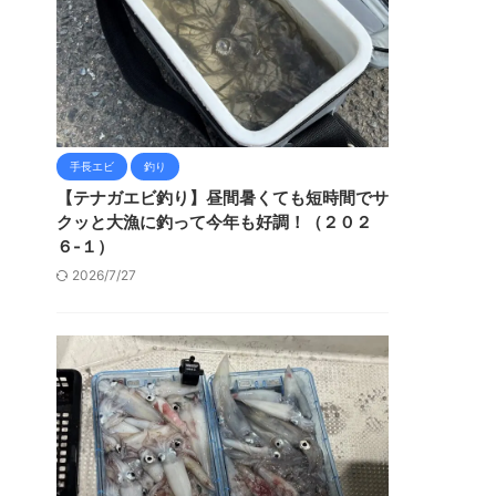
手長エビ
釣り
【テナガエビ釣り】昼間暑くても短時間でサ
クッと大漁に釣って今年も好調！（２０２
６-１）
2026/7/27