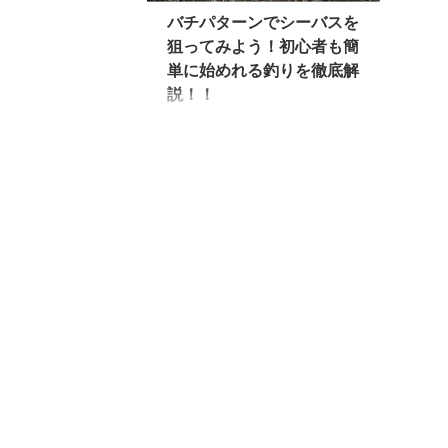
バチパターンでシーバスを
狙ってみよう！初心者も簡
単に始めれる釣りを徹底解
説！！
シーバスフィッシングと言え
ば何か難しいイメージが強く
有ります！大きな魚である事
もあり、そう簡単には釣れな
いと言う固定概念が有りま
す。 しかしバチ抜け発生時の
バチパターンシーバスを狙う
のは簡単！？ 冬～春にかけて
バチが抜けると、それを狙っ
てシーバスが河口に集まり捕
食を始めます！バチ狙いのシ
ーバスを釣る事をバチパター
ンと言います。 シーバスがは
っきりとバチを狙っているパ
ターンなので、初心者でもバ
チを模した釣り方をすればパ