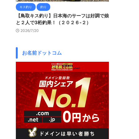
キス釣り
釣り
【鳥取キス釣り】日本海のサーフは好調で娘
と２人で3桁釣果！（２０２６-２）
2026/7/20
お名前ドットコム