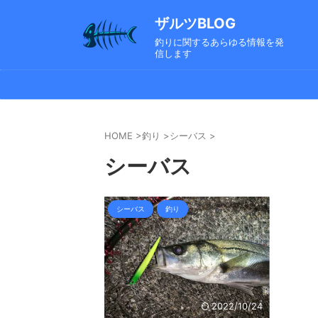
ザルツBLOG
釣りに関するあらゆる情報を発
信します
HOME
>
釣り
>
シーバス
>
シーバス
シーバス
釣り
2022/10/24