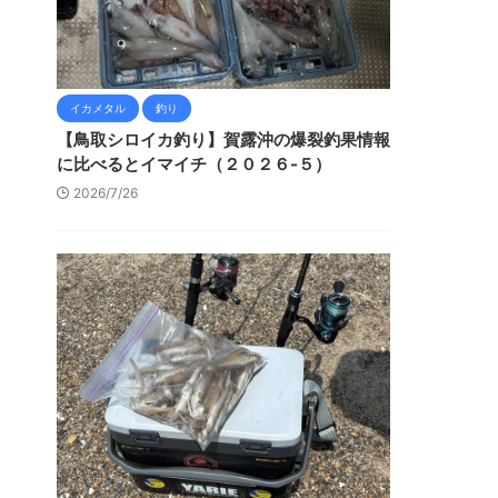
イカメタル
釣り
【鳥取シロイカ釣り】賀露沖の爆裂釣果情報
に比べるとイマイチ（２０２６-５）
2026/7/26