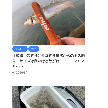
キス釣り
釣り
【姫路キス釣り】タコ釣り撃沈からのキス釣
り｜サイズは良いけど数がね・・・（２０２
６-３）
2026/8/1