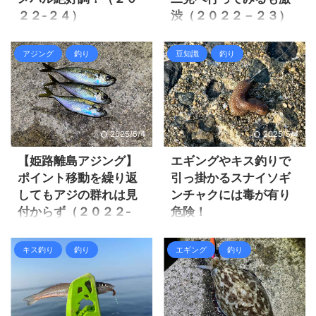
２２-２４）
渋（２０２２－２３）
今回の釣果！ 前回釣行は二見
今回の釣果！ 姫路離島のアジ
の梅雨メバルが絶好調と聞い
ングがあまりにダメでストレ
アジング
釣り
豆知識
釣り
て行ってみると、意外に反応
スMAX。同じ頃二見の梅雨メ
が悪くイマイチでした。
バルは高活性で絶好調だと言
https://zaltz.blog/mevering-
う情報が入る。 離島での通し
2022-23/ 前回二見メバリング
釣りから帰り、午前中に３時
前回は干潮に近いタイミング
間ほど寝ましたが昼からは眠
2025/5/4
2025/5/4
での釣行だったので、潮位が
る事は出来ずに夕方が来る
低かった事が原因だと考えま
と、物凄い疲労が残ったまま
【姫路離島アジング】
エギングやキス釣りで
した。 今回は満潮前後での釣
二見方面まで出発！ 翌日の朝
ポイント移動を繰り返
引っ掛かるスナイソギ
りが出来ますので、メバルの
にイカとキスって言うのも選
してもアジの群れは見
ンチャクには毒が有り
活性も高いだろうと行ってみ
択肢に有りましたが、早起き
付からず（２０２２-
危険！
る事にしました。 前回釣行以
がきついのと久しぶりにメバ
４）
降も梅雨と言いながらも雨が
リングがしたかった。 さっと
海で釣りをしていると、海底
殆ど降っておらず、梅雨らし
行ってさっと釣って帰れば睡
の色々な物を引っ掛けて釣り
２０２２年の姫路離島アジン
キス釣り
釣り
エギング
釣り
くない感じですが梅雨メバル
眠不足と疲労にも何とか耐え
上げてしまいます。 海藻 貝殻
グは２０２１年と同様に春に
が成立するのだろうか？ 結果
れるだろうと出掛けました。
ゴミ ナマコ ヒトデ 釣具 まぁ
一旦開幕し、アッと言う間に
は梅雨メバル絶好調！ ...
しかし絶好調と聞いてい行く
色々な物が海底には沈んでい
アジが抜けてしまいアジング
とイマイチって事が多いので
ますし、色んな生物が生息し
が成立しない状況になってい