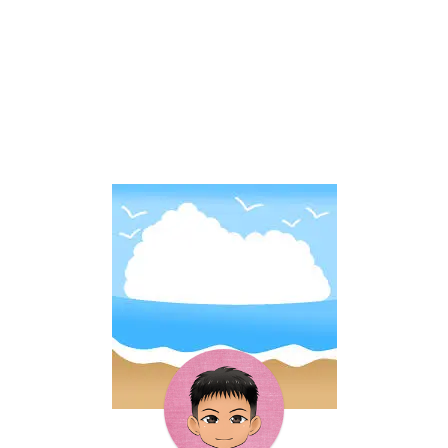
ろうと行ってみました。 姫路
で、スイッチ入れず日本海は
ッシングジャパンのバークレ
でキス釣りするなら木材港が
行かない。 お手軽にイカが釣
イから最新のワームが発売さ
間違いないだろう。早朝から
れないだろうか？と、以前春
れました。 アジング・メバリ
木材港を目指して出掛けまし
アオリイカを釣ったポイント
ングで爆釣を可能にする、餌
た。 ...
へ行こうかと思い ...
並みの汁系ワーム「ガル
プ！」シリーズの最新作で
す。 「ガルプ！」と言えば、
私自身最強ワームとか反則ワ
ームと呼んでいます！ 「ガル
プ！」の味と臭いにアジもメ
バルも口を使わずには居られ
ないみたいです。なので爆釣
出来る訳で、最強！反則！な
んですよね。 今回の「ガル
プ！」最新作の名前は「サン
ドサーディン」です。どんな
ワームなのか！？早速見て行
きましょう！ ガルプ！最新作
ワーム｜サンド ...