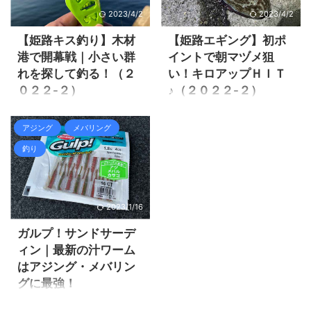
すが、 ...
ています。 先日エギングで底
ます。
2023/4/2
2023/4/2
付近を狙っていると、毎投の
https://zaltz.blog/aging-
様にエギのカンナにカエルの
2022-2/ ２０２２年姫路離島
【姫路キス釣り】木材
【姫路エギング】初ポ
卵の様なイメージで気持ち悪
アジング開幕！
港で開幕戦｜小さい群
イントで朝マヅメ狙
い物が巻き付いていました。
https://zaltz.blog/aging-
れを探して釣る！（２
い！キロアップＨＩＴ
エギのカンナにそんな物が巻
2022-3/ 姫路離島アジング開
０２２-２）
♪（２０２２-２）
き付いているとエギのフォー
幕から１週間後 姫路離島アジ
ル姿勢が崩れてしまい、イカ
ング開幕戦では良型アジがバ
そろそろ姫路でもキス釣り行
春エギングはコウイカこそボ
が絶対に釣れないので毎回剥
ンバン釣れていたのに、たっ
けるだろうだろうか？ ５月下
チボチ釣れますが、アオリイ
アジング
メバリング
がしていました。 しかしその
た１週間で良型アジが居なく
旬に日本海でキス釣りをして
カやモンゴウイカは個体数が
釣り
物体は物凄く伸びて、やたら
なってしまい、豆アジを拾う
みると、いつもの良く釣れる
少なくなかなか出会う事が出
と粘着力が有る物でした。 海
釣りに変わってしまいまし
ポイントでは開幕しておらず
来ません。 なかなか釣れない
藻では無いので海底に生 ...
た。 その後も色々な人が行っ
焦りましたが、ポイント移動
春エギングは毎年本気で狙う
た情 ...
で何とか今年初のキスは釣る
事は有りませんが、前回日本
2023/1/16
事が出来ました。
海へエギングに出掛けると呆
https://zaltz.blog/kiss-
気無くアオリイカがＨＩＴし
ガルプ！サンドサーデ
fishing-2022-1/ 日本海キス釣
ました。
ィン｜最新の汁ワーム
り 瀬戸内ではまだまだ早いだ
https://zaltz.blog/egging-
はアジング・メバリン
ろうと思い、姫路でのキス釣
2002-1/ 日本海でアオリイカ
グに最強！
りは行っていませんでした
HIT♪ 調子に乗って日本海へ行
が、そろそろ普通に釣れるだ
くとボウズ食らいそうなの
２０２２年５月にピュアフィ