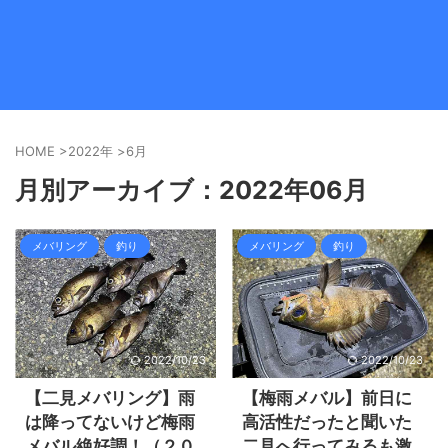
HOME
>
2022年
>
6月
月別アーカイブ：2022年06月
メバリング
釣り
メバリング
釣り
2022/10/23
2022/10/23
【二見メバリング】雨
【梅雨メバル】前日に
は降ってないけど梅雨
高活性だったと聞いた
メバル絶好調！（２０
二見へ行ってみるも激