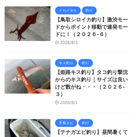
イカメタル
釣り
【鳥取シロイカ釣り】激渋モー
ドからポイント移動で連発モー
ドに！（２０２６-６）
2026/8/3
キス釣り
釣り
【姫路キス釣り】タコ釣り撃沈
からのキス釣り｜サイズは良い
けど数がね・・・（２０２６-
３）
2026/8/1
手長エビ
釣り
【テナガエビ釣り】昼間暑くて