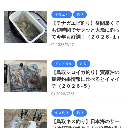
手長エビ
釣り
【テナガエビ釣り】昼間暑くて
も短時間でサクッと大漁に釣っ
て今年も好調！（２０２６-１）
2026/7/27
イカメタル
釣り
【鳥取シロイカ釣り】賀露沖の
爆裂釣果情報に比べるとイマイ
チ（２０２６-５）
2026/7/26
キス釣り
釣り
【鳥取キス釣り】日本海のサー