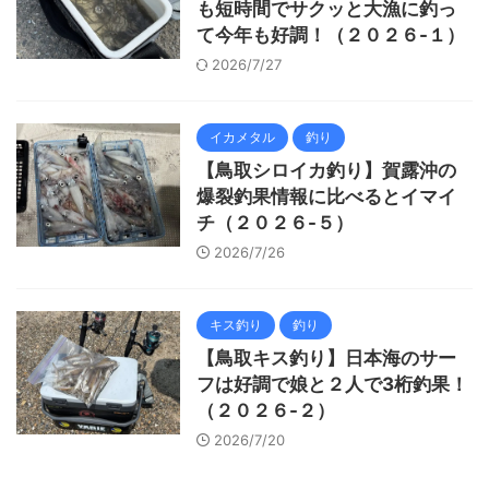
も短時間でサクッと大漁に釣っ
て今年も好調！（２０２６-１）
2026/7/27
イカメタル
釣り
【鳥取シロイカ釣り】賀露沖の
爆裂釣果情報に比べるとイマイ
チ（２０２６-５）
2026/7/26
キス釣り
釣り
【鳥取キス釣り】日本海のサー
フは好調で娘と２人で3桁釣果！
（２０２６-２）
2026/7/20