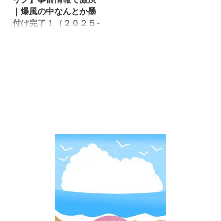
た。 今回も前回と同じ北祐丸
metal-2025-1/ イカメタル初
｜爆風の中なんとか墨
さんにお世話になりました。
チャレンジ 今回は前回ほどの
付け完了！（２０２５-
北祐丸HP またもや潮激速情報
悪条件三拍子は無いだろうと
１）
でしたが、３０号スタートで
思ったら、二拍子揃ってた(笑)
序盤は緩い感じでしたが後半
今回も潮激流と激渋だった様
遂に鳥取でイカメタル/オモリ
は速くなりました。 釣果の方
で、何ともタイミングが悪い
グのデビューです！ 昨年バニ
は姫路離島サイズも混ざりま
です。 それでも今回はタック
ーさんに誘われてレンタルタ
したが、釣果数の記録は更新
ルを強化した事で、上手く釣
ックルで行く予定でしたが、
出来ました。 それでは釣行の
りを組み立て ...
大荒れで欠航になりました。
...
今年は準備に余裕が有りまし
たのでタックルを揃えて、マ
イタックルで挑む事にしまし
た。 結果は何とかマイタック
ルに墨付けは完了しました。
それでは釣行の様子を見て行
きましょう。 鳥取イカメタル/
オモリグ爆風の潮ぶっ飛びで
コンディション最悪！ 今年も
バニーさんからイカメタルの
お誘いが有りましたので、今
年こそは行く気満々です。 イ