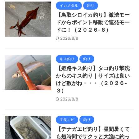
イカメタル
釣り
【鳥取シロイカ釣り】激渋モー
ドからポイント移動で連発モー
ドに！（２０２６-６）
2026/8/8
キス釣り
釣り
【姫路キス釣り】タコ釣り撃沈
からのキス釣り｜サイズは良い
けど数がね・・・（２０２６-
３）
2026/8/8
手長エビ
釣り
【テナガエビ釣り】昼間暑くて
も短時間でサクッと大漁に釣っ