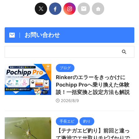
お問い合わせ
ブログ
Rinkerのエラーをきっかけに
Pochipp Proへ乗り換えた体験
談！一括変換と設定方法も解説
2026/8/9
手長エビ
釣り
【テナガエビ釣り】前回と違っ
て激渋でエサ取りチビばかりで