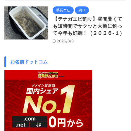
手長エビ
釣り
【テナガエビ釣り】昼間暑くて
も短時間でサクッと大漁に釣っ
て今年も好調！（２０２６-１）
2026/8/8
お名前ドットコム