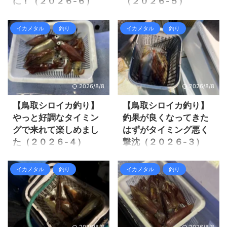
に！（２０２６-６）
（２０２６-５）
今年のシロイカ釣りも終盤戦
前回のシロイカ釣りはようや
ですが、前回まで順調に自己
く数が釣れて、自己の記録も
イカメタル
釣り
イカメタル
釣り
記録を更新出来ています。 で
更新出来て納得の釣果でし
も同行者が多く釣ったり、知
た。 しかし賀露沖の釣果情報
人が別便で爆釣していたり
では３桁前後の爆裂釣果で賑
と、この上ない釣果は引き出
わっています。 ３桁と言わな
せていない。
いが５０杯を超えたいと思っ
2026/8/8
2026/8/8
https://zaltz.blog/squid-
ていたので、今度こそ５０杯
metal-2026-5/ 合わせて読み
を超えれるか！？ 今回は賀露
【鳥取シロイカ釣り】
【鳥取シロイカ釣り】
たい記事 今週は週半ばは時化
港から出港のCASTさんにお世
やっと好調なタイミン
釣果が良くなってきた
でシロイカ船は出港出来てい
話になりました。 CAST イン
グで来れて楽しめまし
はずがタイミング悪く
ない様で、その後出港の状況
スタで8,000円のストーリーズ
た（２０２６-４）
撃沈（２０２６-３）
は渋いとか激流とかのネガテ
が流れていて食い付きまし
ィブな情報も出て来ました。
た！ 結果は再度自己記録を更
今年のシロイカ釣りは既に３
ようやくシロイカの調子が上
今回は田後港から出港の柳丸
新出来ましたが、賀露沖の爆
回行っていますが、３回とも
がって来た様だ！ 今回は賀露
イカメタル
釣り
イカメタル
釣り
さんにお世話になりました。
釣情報を考えると地味な釣果
船は良く揺れる上に釣果も全
港から出港のエナリンさんに
柳丸 以前SNSの知り合いから
でした。 それでは釣行の様子
然伸ばせずかなりのストレス
お世話になりました。 エナリ
おすすめされて予約してみま
を見て行きましょう。 鳥取シ
でした。 私が３回目行った以
ン 先週末にSNSの知り合いが
した。 ...
ロイカ釣り自己記録 ...
降は、一気に釣果が良くなっ
エナリンさんで５０杯を超え
てきていましたので、今回は
る釣果だったみたいですし、
2026/8/8
2026/8/8