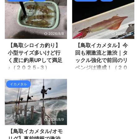
は釣行の様子を見て行きまし
様子を見て行きましょう。 鳥
た鳥取のシロイカ釣り予約を
デビューする為、大金を掛け
ょう。 鳥取シロイカ釣り腕の
取シロイカ釣りシーズン序盤
入れました。 今回は「釣りバ
てタックルを揃えて、行く度
悪さで釣果を伸ばせな
で数が少ない・・・ 今回はミ
カ丸」さんにお世話になりま
に釣果は増えて腕も結構上が
い・・・ 今回は恒例のイタッ
ッチーさんに誘われて、イタ
した。 釣りバカ丸 運悪く当日
って来た感じは有ります。 ま
チさんとま ...
ッチさんと３人で行く事に ...
は雨予報で嫌な感じですが、
だまだ釣れそうですが、流石
2026/8/8
2026/8/8
問題無く出港出来ました。 釣
に今回が今シーズンラスト釣
果は厳しい中、後半にエギと
行と決めて、シロイカ仲間４
【鳥取シロイカ釣り】
【鳥取イカメタル】今
釣り方がハマったのか連チャ
人集合で行ってみました。 遊
小型サイズ多いけど行
回も潮激流と激渋｜タ
ンモードに入り竿頭ゲット♪ そ
漁船をどこにしようか色々と
く度に釣果UPして満足
ックル強化で前回のリ
れでは釣行の様子を見て行き
悩んで、今回初めての「真生
♪（２０２５-３）
ベンジは達成！（２０
ましょう。 鳥取シロイカ釣り
丸」さんにお世話になりまし
２５-２）
序盤は厳しかったが後半の伸
た。 真生丸 スタートは良かっ
今シーズンイカメタルを始め
びが凄かった！ 今回釣行のシ
たんですが、途中アタリが無
て２回行きましたが、新しい
今年はイカメタルに資金をぶ
イカメタル
ロイカメンバー４人の都合
くなり移動。 移動後しばらく
釣りの難しさに直面していま
っ込み中！ タックルから周辺
は、同じ会社のイタッチさん
良かったが、またアタリが無
す。 そもそも船釣りを全然や
アイテムにルアーに相当買い
だけだったので２人で行く事
くなり厳しかった。 それでは
っていませんでしたし、初め
込みました。 前回のイカメタ
にしました。 今回は新たな遊
釣行の様子を見て行きましょ
ての事ばかりで慣れるのに時
ル初チャレンジは爆風、潮激
...
う。 鳥取シロイカ釣り序盤は
間が掛かりそうです。 今回も
流、激渋の三拍子揃っていた
2026/8/9
厳 ...
更に釣果UPを目標に、３回目
条件が悪かった事も有って、
の鳥取シロイカ釣り（イカメ
残念な結果の３杯だけでし
【鳥取イカメタル/オモ
タル釣行）に行ってきまし
た。 https://zaltz.blog/squid-
リグ】事前情報で激渋