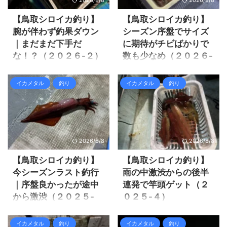
大丈夫だろうと思われる。 １
普段から釣果も良く大人気の
週間前から深夜便も良くなっ
シロイカ船です。 全体的にシ
【鳥取シロイカ釣り】
【鳥取シロイカ釣り】
ている感じで、私の４回目も
ロイカの釣果が上がって来た
腕が伴わず釣果ダウン
シーズン序盤でサイズ
深夜便なので期待出来そうで
し、シロイカ船としても期待
｜まだまだ下手だ
に期待がチビばかりで
す！ 今回は賀露港から出港の
大なので今回は楽しめそうで
な！？（２０２６-２）
数も少なめ（２０２６-
久幸丸さんにお世話になりま
した。 しかしどうもタイミン
１）
した。 久幸丸 久幸丸さんは今
グが悪く激渋モード・・・ そ
今年もシロイカ釣りの調子は
季２度目で、今期悪い釣果の
れでは釣行の様子を見て行き
悪そうですが、結局好転する
昨年シロイカ釣りデビューし
イカメタル
釣り
イカメタル
釣り
中でも一番良かったし、イカ
ましょう。 鳥取シロイカ釣り
前に２回目の釣行日がやって
てドハマり！ 今シーズンも早
メタルがメインの船で数は釣
行けば行くほど釣れない 今回
きました。 今回は田後港から
速予約を４つ入れており、１
れる可能性が高いです。 やは
はご近所さんでヒラさんとフ
出船の剛遊丸さんにお世話に
発目の釣行です。 今回お世話
り全体的に釣果が高い状態の
ジさんの２人と一緒に行き ...
なりました。 剛遊丸 序盤全然
になったのは「久幸丸」さん
中、 ...
釣れそうに無い雰囲気からポ
です。 久幸丸 昨年も釣果良さ
2026/8/8
2026/8/8
ツポツ釣れる様になり、後半
そうなので乗ろうとしました
の周囲は結構釣れてますが私
が、人気で予約が取れません
【鳥取シロイカ釣り】
【鳥取シロイカ釣り】
は全然釣る事が出来ませんで
でした。 好釣果を期待して乗
今シーズンラスト釣行
雨の中激渋からの後半
した。 明らかに腕が落ち
船しました。 結果はまだまだ
｜序盤良かったが途中
連発で竿頭ゲット（２
た・・・ と言うかまだまだ上
シロイカの数が少ない様で、
から激渋（２０２５-
０２５-４）
手くなっていないので、釣れ
厳しい釣果となりましたが、
５）
たり釣れなかったりと、こん
スルメイカも遊んでくれて楽
今年のお盆休暇は９連休と長
なもんだろうかな！？ それで
しめました。 それでは釣行の
く暇が沢山有るので、またま
２０２５年はシロイカ釣りに
イカメタル
釣り
イカメタル
釣り