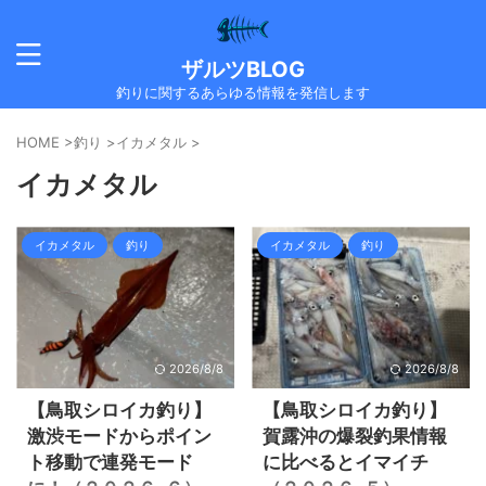
ザルツBLOG
釣りに関するあらゆる情報を発信します
HOME
>
釣り
>
イカメタル
>
イカメタル
イカメタル
釣り
イカメタル
釣り
2026/8/8
2026/8/8
【鳥取シロイカ釣り】
【鳥取シロイカ釣り】
激渋モードからポイン
賀露沖の爆裂釣果情報
ト移動で連発モード
に比べるとイマイチ