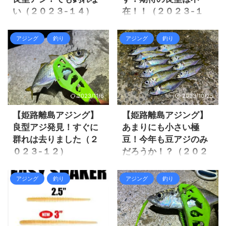
い（２０２３-１４）
在！！（２０２３-１
３)
久々に姫路離島アジングをや
って豆アジしか釣れませんで
今年の冬こそは尺に限りなく
アジング
釣り
アジング
釣り
したが、ここん所の本命ボウ
近い良型アジが回遊してくる
ズ連打から言うと一応本命だ
事を期待して待っていました
し数も釣れてとても楽しめま
がその時は来ず。 今年の冬も
した。 ３日前に行った所です
姫路離島アジングへ行く事無
が、年末年始休暇に入る事だ
くオフシーズンになるだろう
2023/11/6
2023/10/25
し再び姫路離島アジングに行
と思っていましたが、良型の
ってみよう♪ 良型のアジが釣れ
アジが釣れ始めたと言う情報
【姫路離島アジング】
【姫路離島アジング】
なくても豆アジが一晩中遊ん
が入りました。 これは行かな
良型アジ発見！すぐに
あまりにも小さい極
でくれるので、気楽に行って
いとって思いましたが、その
群れは去りました（２
豆！今年も豆アジのみ
みたのですが何と豆すら釣れ
週末は寒波で無理でしたが、
０２３-１２）
だろうか！？（２０２
ない。 それでは釣行の様子を
その後ようやく行く事が出来
３-１１）
見て行きましょう。 姫路離島
ました。 結果としては情報通
そろそろ良型アジが釣れない
アジング豆アジすら釣れない
りとは行きませんでしたが、
だろうか！？そしてナイトエ
１０月も中旬を過ぎてそろそ
アジング
釣り
アジング
釣り
激渋！？ 今回は風の影響を考
２０センチまでの豆アジが無
ギングで良型アオリイカが釣
ろまともなサイズのアジが釣
慮して前回行かなかったポイ
限に釣れて、久々に本命が飽
れないだろうか！？と姫路離
れ始めるのではないだろう
ントへ行ってみる事にしまし
きるほど釣れて楽しめました
島へ行く事にしました。 今年
か！？ 今年は姫路でもアジが
た。 前回行かなかったポイン
(笑) それでは釣行の様子を見
の豆アジは昨年より更に小さ
釣れている位なのだから、姫