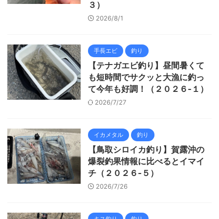
３）
2026/8/1
手長エビ
釣り
【テナガエビ釣り】昼間暑くて
も短時間でサクッと大漁に釣っ
て今年も好調！（２０２６-１）
2026/7/27
イカメタル
釣り
【鳥取シロイカ釣り】賀露沖の
爆裂釣果情報に比べるとイマイ
チ（２０２６-５）
2026/7/26
キス釣り
釣り