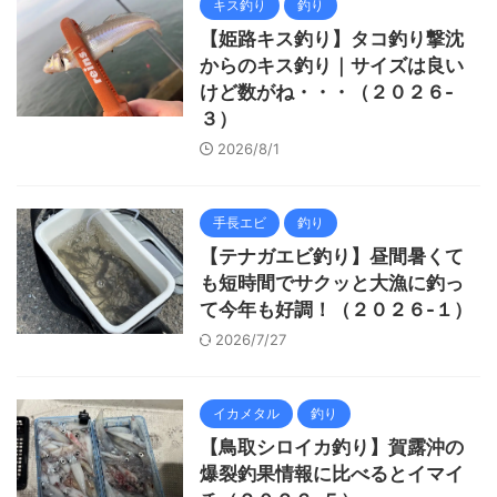
キス釣り
釣り
【姫路キス釣り】タコ釣り撃沈
からのキス釣り｜サイズは良い
けど数がね・・・（２０２６-
３）
2026/8/1
手長エビ
釣り
【テナガエビ釣り】昼間暑くて
も短時間でサクッと大漁に釣っ
て今年も好調！（２０２６-１）
2026/7/27
イカメタル
釣り
【鳥取シロイカ釣り】賀露沖の
爆裂釣果情報に比べるとイマイ