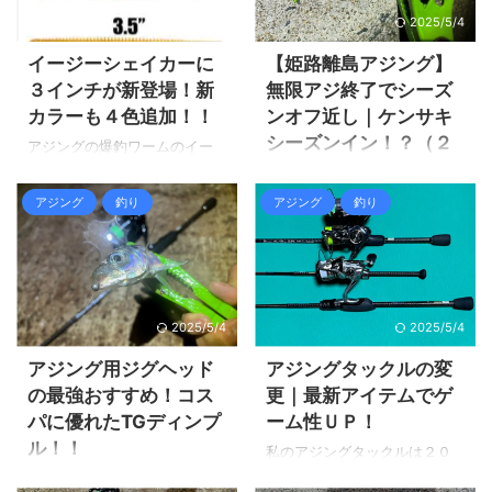
ト ...
て行きましょう。 姫路離島ア
く極豆が続いており、流石に
路離島なら豆だけじゃなく良
2025/5/4
2025/5/4
ジン ...
あのサイズを釣っても面白く
型もそろそろ釣れる！？ 前日
ありません。 前回極豆アジン
来られた人の情報では、アジ
イージーシェイカーに
【姫路離島アジング】
グをやりましたが、やはり手
は１２～３センチの極豆だっ
３インチが新登場！新
無限アジ終了でシーズ
応えが無く全然燃えませんで
たそうです。 極豆がメインで
カラーも４色追加！！
ンオフ近し｜ケンサキ
した。 今回こそは良型アジを
も、たまに良型アジの回遊が
シーズンイン！？（２
釣りたい！とやってみると居
アジングの爆釣ワームのイー
有るかもしれない！と期待を
０２３-１０）
ました！！しかし群れは一瞬
ジーシェイカーに２０２３年
捨てず挑む事にしました。 結
で去って行きました。 それで
秋に新サイズの３インチと新
果は極豆オンリー(笑) それで
姫路離島アジングの今シーズ
アジング
釣り
アジング
釣り
は釣行の様子を見て行きまし
カラー４色追加！ これはまた
は釣行の様子を見て行きまし
ンはサイズこそいまいちだ
ょう。 姫路離島アジング良型
また人気が出そうですね！ ま
ょう。 姫路離島アジングひた
が、無限に釣れる状況が春か
の群れは一瞬で去って行く 前
だケイテックのホームページ
すらの極豆！ 夕方に辺りが暗
ら続いており、普段なら行き
回は極豆でも少しは釣ろう
すら更新されておらず、SNS
くなった頃にジグ単２ｇで沖
まくりますが流石に釣れ過ぎ
と、ジ ...
で先行発表されただけの状態
のボトムを攻めてみる事にし
で飽きが来るのであまり行っ
2025/5/4
2025/5/4
です。 イージーシェイカー新
た ...
ていません。 我が家のアジス
サイズと新カラー登場！ 出
トックが無くなったらしいの
アジング用ジグヘッド
アジングタックルの変
典：ケイテック ケイテックか
で、１か月ぶりにアジの補充
の最強おすすめ！コス
更｜最新アイテムでゲ
ら発売されたイージーシェイ
とケンサキイカが釣れたと言
パに優れたTGディンプ
ーム性ＵＰ！
カーはバス釣り用のワームで
う情報が入ったので調査しに
ル！！
すが、アジング用ワームとし
私のアジングタックルは２０
行く事にしました。 アジはサ
て爆発的人気になりました。
２０年にドリームコンスリー
イズが少しだけアップして無
アジングはシンプルだけど奥