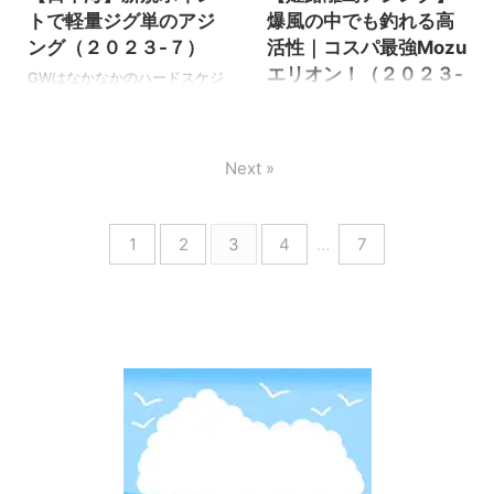
色々やってみました。 ２３ヴ
も釣れないよりはマシ！ 噂通
トで軽量ジグ単のアジ
爆風の中でも釣れる高
ァンキッシュ投入 エックスブ
り少しだけ大きくなって、引
ング（２０２３-７）
活性｜コスパ最強Mozu
レイドS-PET投入 革命的ライ
きも豆なりに良く引く様にな
エリオン！（２０２３-
ンのThe ONE投入 ２１コルト
っていて楽しめました。 今回
GWはなかなかのハードスケジ
６）
チタンティップのレギュラー
の釣行で理解した事は、アジ
ュールでちょっとお疲れモー
化 アジングタックルが色々変
ングのレンジが重要な事は当
ドなので、島アジングは諦め
姫路離島のアジングが開幕し
わって、ゲーム性が高まった
然ですが、キャスト方向で群
て久々にメバリングにでも行
て早速出掛けましたが、先行
Next »
気がします。 どの項目もアジ
れを探す事も重要と認識しま
こうと思っていました。 しか
情報通りのひたすら豆アジン
ングがとてもやり易くなっ
した。 それでは釣行の様子を
し南からの強風で厳しそうな
グです。 GWにも離島アジン
て、これから益々アジン ...
見て行きましょう。 姫路離島
ので、結局は遠出の日本海ア
グに出掛けたいとは思ってい
ア ...
ジングに出掛けました。 先日
1
2
3
4
…
7
ましたが、週間予報で雨が多
バニーさんに教えて頂いた新
い。 仕方なく金曜日の仕事終
規ポイントに行ってみる事に
わりに乗り込む事にしまし
しましたが、島の様に簡単に
た。 予定した時は微風だった
は釣れません・・・ それでは
のに、当日が来たら急に爆風
それでは釣行の様子を見て行
予報に変わりました。 当日は
きましょう。 日本海アジング
爆風で釣りにくい状況でもサ
基本的にアタリの無い我慢の
クサク釣れる入れ食い状態(笑)
釣り 今回の新規ポイントは昨
そして今回もMozuエリオンが
年から良く通ったアジングポ
大活躍でした。 それでは釣行
イントから数分の漁港で、バ
の様子を見て行きましょう。