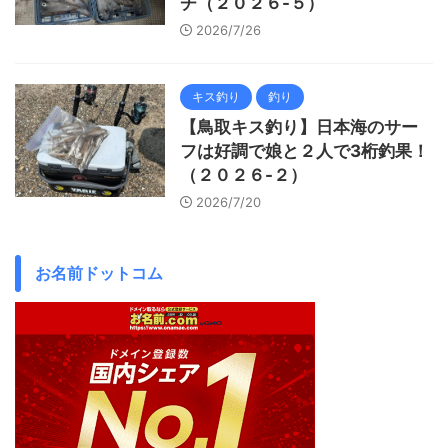
チ（２０２６-５）
2026/7/26
キス釣り
釣り
【鳥取キス釣り】日本海のサー
フは好調で娘と２人で3桁釣果！
（２０２６-２）
2026/7/20
お名前ドットコム