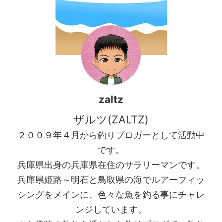
ニーさんが数日前に行かれて
姫路離島アジング爆風の中で
アジ ...
も入れ食いモード ４月から勤
務地が変わっており、 ...
zaltz
ザルツ(ZALTZ)
２００９年４月から釣りブロガーとして活動中
です。
兵庫県出身の兵庫県在住のサラリーマンです。
兵庫県姫路～明石と鳥取県の海でルアーフィッ
シングをメインに、色々な魚を釣る事にチャレ
ンジしています。