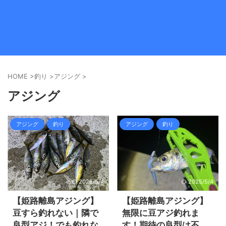
HOME
>
釣り
>
アジング
>
アジング
アジング
釣り
アジング
釣り
2025/5/4
2025/5/4
【姫路離島アジング】
【姫路離島アジング】
豆すら釣れない｜隣で
無限に豆アジ釣れま
良型アジ！でも釣れな
す！期待の良型は不