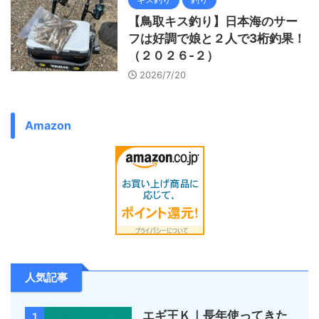
【鳥取キス釣り】日本海のサー
フは好調で娘と２人で3桁釣果！
（２０２６-２）
2026/7/20
Amazon
人気記事
エギ王Ｋ｜長年使ってきた
1