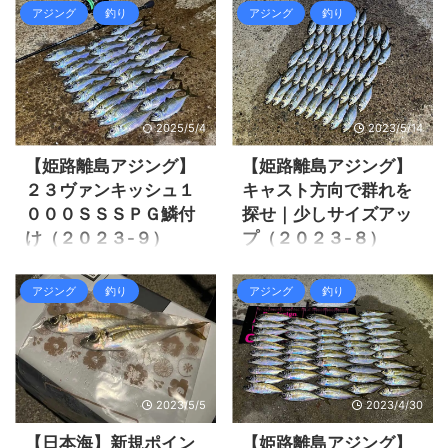
元々は３．５インチ４．５イ
菫を購入し、２０２１年に２
限では無くなり激渋になって
が深くテクニカルなジグ単が
アジング
釣り
アジング
釣り
ンチ５インチの３サイズでア
１コルトチタンティップを購
いました。 ケンサキイカは他
面白いですね！ 皆さんは鉛
ジングには使えそうに無いで
入するがリールが無く殆ど使
人が釣っているのは見掛けま
派？タングステン派？ 私は昔
すが、３．５インチを使って
えませんでした。 ライトゲー
した(笑) それでは釣行の様子
鉛派からの現在はタングステ
尺ア ...
ム用のリールが１個足りない
を見て行きましょう。 姫路離
ン派です。 鉛ジグヘッドなら
まま、２１コルトチタンティ
島アジングアジ補充とケンサ
安く買えてコストを抑える事
2025/5/4
2023/5/14
ップは使わないままになって
キイカ ...
が出来る、しかしタングステ
しまいました。 もちろんライ
ンは高くてコストが嵩みま
【姫路離島アジング】
【姫路離島アジング】
トゲームリールを購入しよう
す。 それでもアジングにはタ
２３ヴァンキッシュ１
キャスト方向で群れを
かと思いましたが、新型ヴァ
ングステンを使うメリットが
０００ＳＳＳＰＧ鱗付
探せ｜少しサイズアッ
ンキッシュを買おうと言う思
有ります。 今回はアジング用
け（２０２３-９）
プ（２０２３-８）
いが有りましたので待ちまし
のタングステンジグヘッドの
た。 そして２年間アジングタ
最強おすすめをご紹介致しま
２３ヴァンキッシュ１０００
最近は週末になると雨のパタ
ックルに変化が無いままの状
す。 アジング用におすすめの
ＳＳＳＰＧを２月に予約をし
ーンが・・・ 仕方なく今回も
アジング
釣り
アジング
釣り
況でした。 近年アジが釣れな
タングステンジグヘッドコス
て、発売延期になって５月末
金曜日の仕事上がりに姫路離
い事もあって、アジングタッ
パに優れたワームキーパー付
にようやく手元に届きまし
島へ渡りアジングをする事に
クルを購入しようと言う気持
き 私がアジングを始めた頃は
た。 ２３ヴァンキッシュを早
しました。 情報では相変わら
ちがなか ...
ずっと鉛のジグヘッドを使っ
速アジングで使いたくて、姫
ずの豆アジだけど、普通に少
てきま ...
路離島アジングへ出掛ける事
し成長してアベレージが上が
2023/5/5
2023/4/30
にしました。 今回の釣行から
ってきたとか。 本当はデカア
アジングタックルの変更を
ジが釣りたいけど、豆アジで
【日本海】新規ポイン
【姫路離島アジング】