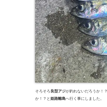
そろそろ
良型アジ
が釣れないだろうか！
か！？と
姫路離島
へ行く事にしました。