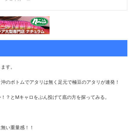
します。
、沖のボトムでアタリは無く足元で極豆のアタリが連発！
か！？とMキャロをぶん投げて底の方を探ってみる。
は無い重量感！！