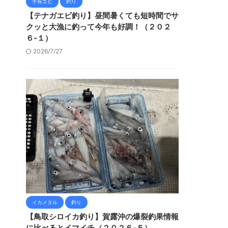
手長エビ
釣り
【テナガエビ釣り】昼間暑くても短時間でサ
クッと大漁に釣って今年も好調！（２０２
６-１）
2026/7/27
イカメタル
釣り
【鳥取シロイカ釣り】賀露沖の爆裂釣果情報
に比べるとイマイチ（２０２６-５）