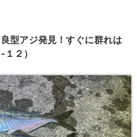
】良型アジ発見！すぐに群れは
-１２）