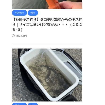
キス釣り
釣り
【姫路キス釣り】タコ釣り撃沈からのキス釣
り｜サイズは良いけど数がね・・・（２０２
６-３）
2026/8/1