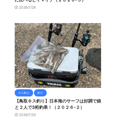
2026/7/26
キス釣り
釣り
【鳥取キス釣り】日本海のサーフは好調で娘
と２人で3桁釣果！（２０２６-２）
2026/7/20