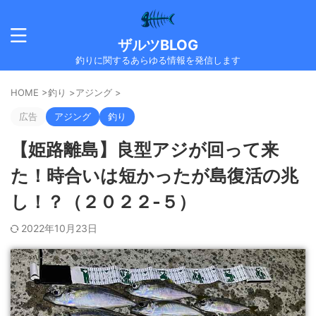
ザルツBLOG
釣りに関するあらゆる情報を発信します
HOME
>
釣り
>
アジング
>
広告
アジング
釣り
【姫路離島】良型アジが回って来
た！時合いは短かったが島復活の兆
し！？（２０２２-５）
2022年10月23日