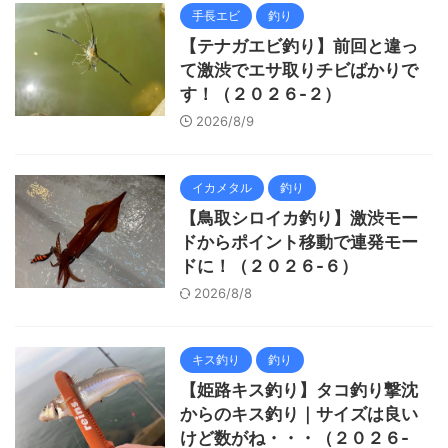
手長エビ
釣り
【テナガエビ釣り】前回と違っ
て激渋でエサ取りチビばかりで
す！（２０２６-２）
2026/8/9
イカメタル
釣り
【鳥取シロイカ釣り】激渋モー
ドからポイント移動で連発モー
ドに！（２０２６-６）
2026/8/8
キス釣り
釣り
【姫路キス釣り】タコ釣り撃沈
からのキス釣り｜サイズは良い
けど数がね・・・（２０２６-