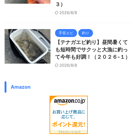
３）
2026/8/8
手長エビ
釣り
【テナガエビ釣り】昼間暑くて
も短時間でサクッと大漁に釣っ
て今年も好調！（２０２６-１）
2026/8/8
Amazon