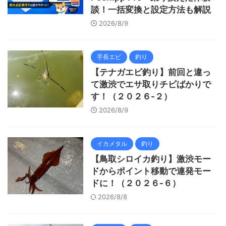
談！一括変換と設定方法も解説
2026/8/9
手長エビ
釣り
【テナガエビ釣り】前回と違っ
て激渋でエサ取りチビばかりで
す！（２０２６-２）
2026/8/9
イカメタル
釣り
【鳥取シロイカ釣り】激渋モー
ドからポイント移動で連発モー
ドに！（２０２６-６）
2026/8/8