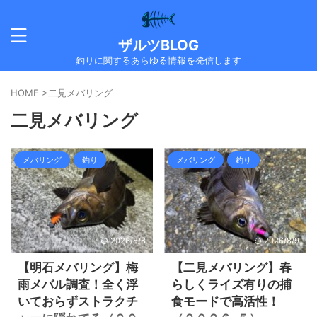
ザルツBLOG
釣りに関するあらゆる情報を発信します
HOME
>
二見メバリング
二見メバリング
メバリング
釣り
メバリング
釣り
2026/8/8
2026/8/9
【明石メバリング】梅
【二見メバリング】春
雨メバル調査！全く浮
らしくライズ有りの捕
いておらずストラクチ
食モードで高活性！