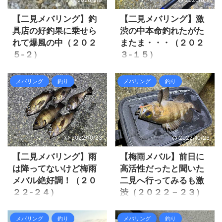
ぞ！ ...
ですが、仕事終わりに行って
査へ行ってみました。 仕事終
もなかなか厳しいだろうから
わりのエギングは時間があま
【二見メバリング】釣
【二見メバリング】激
二見周辺でメバリングへ行き
り無く、チャンスも少なく残
具店の好釣果に乗せら
渋の中本命釣れたがた
ました。 もう少し良い感じに
念な結果。 二見のメバリング
れて爆風の中（２０２
またま・・・（２０２
釣れるかと思いましたが、ほ
は梅雨メバルらしく２０UPが
５-２）
３-１５）
ぼアタリが無くて交通事故的
連発してとても楽しむ事が出
に釣れただけでした。 それで
来ました。 それでは釣行の様
前回は姫路でメバリングを行
１１月末から釣りに出掛けて
は釣行の様子を見て行きまし
子を見て行きましょう。 二見
い、意外に釣れました。 しか
もボウズの連打でスラン
メバリング
釣り
メバリング
釣り
ょう。 二見メバリング激渋モ
メバリング２０UPメバルが連
しサイズが伸びず、もう少し
プ！？ ヒイカの連続ボウズが
ード 仕事終わりにイタッチさ
発！ 仕事が終わって速攻でエ
良型なメバルが釣りたいと思
痛かった！ 姫路離島のアジン
んと合流して、二見方面を目
ギングポイントを目指します
いました。 二見の釣具店釣果
グに行きたかったが週末にな
指す。 釣り人は少ないです
が、遠くて到着が１８時半で
が載っていて、かなりメバル
れば寒波が来て行けない。 釣
が、釣 ...
す ...
が釣れている様だ！ これは行
果サイトも最近は全く釣果が
2022/10/23
2022/10/23
かないといけない。 爆風予報
出なくなって、いかにも何も
ですが、風裏に入れば何とか
釣れていないのが分かりま
【二見メバリング】雨
【梅雨メバル】前日に
なるだろう！？ しかし予想以
す。 今週は寒いなりに風は少
は降ってないけど梅雨
高活性だったと聞いた
上の爆風で、波も有り風が吹
し弱まり西風なのでポイント
メバル絶好調！（２０
二見へ行ってみるも激
き込み釣りにならない状況で
によっては釣りは可能です。
２２-２４）
渋（２０２２－２３）
した。 それではそれでは釣行
西風に強い二見でメバリング
の様子を見て行きましょう。
をする事にしました。 こんな
今回の釣果！ 前回釣行は二見
今回の釣果！ 姫路離島のアジ
二見メバリング爆風で釣りに
寒波の中きっと渋いだろうと
の梅雨メバルが絶好調と聞い
ングがあまりにダメでストレ
メバリング
釣り
メバリング
釣り