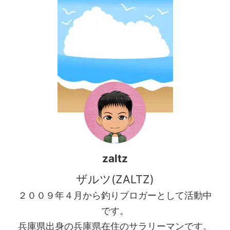
まで活性が落ちていないだろ
っぱり良いサイズも釣れて欲
うと姫路周辺でメバリングを
しいですよね。 今回は２０UP
やってみると、殆どアタリが
が釣れると良いなって感じで
無い感じで何とか３匹の釣果
行ってみます。 メバリング釣
でした。 https://zaltz.b ...
行記事 今回のポイントは前回
と同様二見方面のポイントで
す。 前回は１９時半からの釣
行で ...
zaltz
ザルツ(ZALTZ)
２００９年４月から釣りブロガーとして活動中
です。
兵庫県出身の兵庫県在住のサラリーマンです。