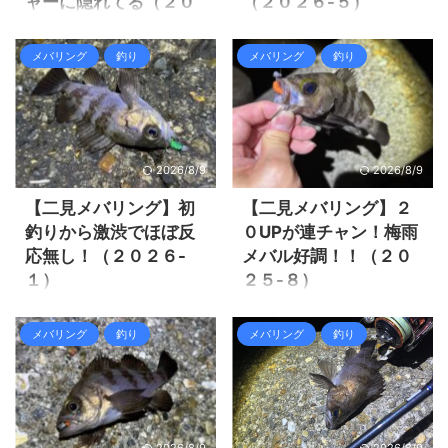
ャーに隠れてる（２０
（２０２６-５）
２６-７）
そろそろメバルが調子良くな
っているだろうと思い、二見
シロイカ釣りの合間週末です
メバリング
釣り
メバリング
釣り
方面へメバリングに行ってみ
が雨予報で釣りプランを練る
る事にしました。 本当はヤリ
事が難しい・・・ 金曜日の仕
イカへ行きたい所ですが、本
事終わりに日本海のアオリイ
命ポイントは常夜灯が消えて
カか姫路or二見でメバリング
いて行く気がしないし、先週
かな！？ 日本海のアオリイカ
2026/8/9
2026/8/9
新規開拓で行ってみましたが
は先週撃沈を食らっているの
アタリすら有りませんでし
で、そろそろ梅雨メバルだろ
【二見メバリング】初
【二見メバリング】２
た。 今年はヤリイカ絶望的か
うか！？ ただ梅雨と言っても
釣りから激渋でほぼ反
０UPが連チャン！梅雨
な！？ メバルも冬の間調子悪
雨は殆ど降っていないんだよ
応無し！（２０２６-
メバル好調！！（２０
かったですが、そろそろ釣れ
な。 予想通り梅雨メバルの開
１）
２５-８）
るでしょう！ 前日の大雨がち
幕はまだの様でした。 それで
ょっと気になるけど・・・ 結
は釣行の様子を見て行きまし
年始休暇の間はなかなか行け
今週末の土曜日はしっかり雨
果は夕マヅメにライズで捕食
ょう。 明石メバリング梅雨で
そうなタイミングが無く初釣
で釣りに行けないので、雨が
メバリング
釣り
メバリング
釣り
モード！ それでは釣行の様子
も雨が降らないとメバルの活
りは見送って、３連休に行こ
降る前の金曜日仕事終わりに
を見て行きましょう。 二見メ
性は上がらないね～ 仕事終わ
うと思ったら大荒れ模様で、
欲張り釣行へ行きました。 夕
バリング夕マヅメにライズで
りにバイパスで姫路と加古川
仕事終わりにギリギリ行けそ
マヅメは姫路でエギングし
捕食モード全開！ 姫路でのメ
を抜けるのは過酷だっ
うなので行ってみました。 フ
て、その後は最近行っていな
バ ...
た・・・ 全然二見に着かない
ロートアジングに行きたい所
い二見まで梅雨メバリング調
2026/8/9
2026/8/9