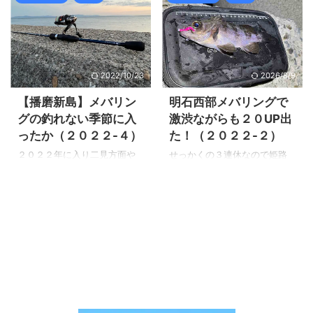
ならず・・・ 爆風西風予報な
思っていましたが、予想通り
て行ってみると、意外に反応
スMAX。同じ頃二見の梅雨メ
ので東向きなら大丈夫だろ
激渋モードでした。 それでは
が悪くイマイチでした。
バルは高活性で絶好調だと言
う！ ポイントに到着すると、
釣行の様子を見て行きましょ
https://zaltz.blog/mevering-
う情報が入る。 離島での通し
意外に人が多く同じく釣具店
う。 二見メバリング極寒激渋
2022-23/ 前回二見メバリング
釣りから帰り、午前中に３時
...
で釣れ ...
前回は干潮に近いタイミング
間ほど寝ましたが昼からは眠
2022/10/23
2026/8/9
での釣行だったので、潮位が
る事は出来ずに夕方が来る
低かった事が原因だと考えま
と、物凄い疲労が残ったまま
【播磨新島】メバリン
明石西部メバリングで
した。 今回は満潮前後での釣
二見方面まで出発！ 翌日の朝
グの釣れない季節に入
激渋ながらも２０UP出
りが出来ますので、メバルの
にイカとキスって言うのも選
ったか（２０２２-４）
た！（２０２２-２）
活性も高いだろうと行ってみ
択肢に有りましたが、早起き
る事にしました。 前回釣行以
がきついのと久しぶりにメバ
２０２２年に入り二見方面や
せっかくの３連休なので姫路
降も梅雨と言いながらも雨が
リングがしたかった。 さっと
ったメバリング２回はつ抜け
離島でアジングを考えていま
殆ど降っておらず、梅雨らし
行ってさっと釣って帰れば睡
でまずまずの釣果でした。
したが、寒さが厳しいですし
くない感じですが梅雨メバル
眠不足と疲労にも何とか耐え
https://zaltz.blog/mevering-
アジが釣れる保証も無いので
が成立するのだろうか？ 結果
れるだろうと出掛けました。
2022-1/ 二見メバリング１
メバリング♪ 前回のメバリング
は梅雨メバル絶好調！ ...
しかし絶好調と聞いてい行く
https://zaltz.blog/mevering-
ではサイズが出ないものの、
とイマイチって事が多いので
2022-2/ 二見メバリング２ し
数はそれなりに釣れて楽しめ
すが、 ...
かし毎年の事だが２月になる
ました。
事は一気にメバルの活性が落
https://zaltz.blog/mevering-
ちて、殆どアタリの無いメバ
2022-1/ 前回メバリング 数が
リングになります。 まだそこ
釣れるのは楽しいですが、や