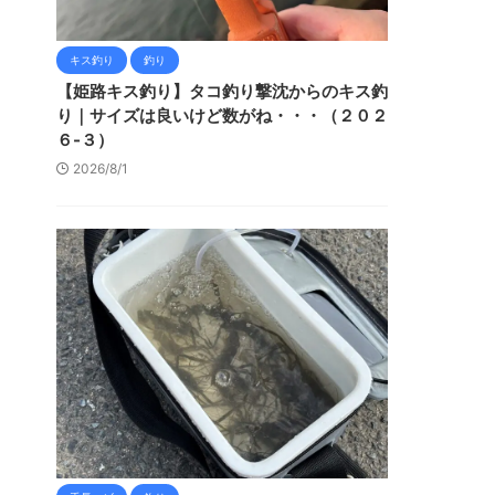
キス釣り
釣り
【姫路キス釣り】タコ釣り撃沈からのキス釣
り｜サイズは良いけど数がね・・・（２０２
６-３）
2026/8/1