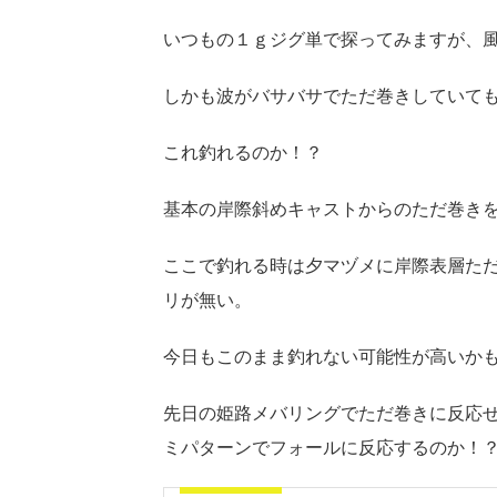
いつもの１ｇジグ単で探ってみますが、風
しかも波がバサバサでただ巻きしていて
これ釣れるのか！？
基本の岸際斜めキャストからのただ巻き
ここで釣れる時は夕マヅメに岸際表層た
リが無い。
今日もこのまま釣れない可能性が高いか
先日の姫路メバリングでただ巻きに反応
ミパターンでフォールに反応するのか！
前回釣行記事