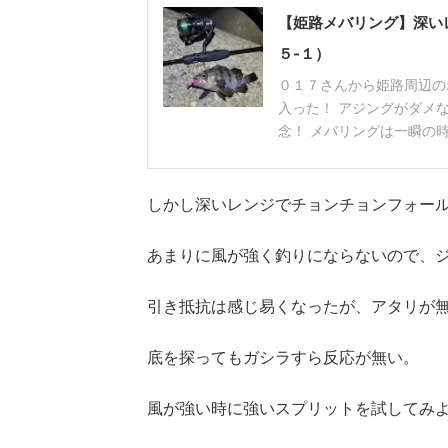
【姫路メバリング】深い
５-１）
０１７さんから姫路周辺の
入った！ アジングがダメ
念！ メバリングは一瞬の時合
しかし深いレンジでチョンチョンフォー
あまりに風が強く釣りにならないので、
引き抵抗は感じ易くなったが、アタリが
底を探ってもガシラすら反応が無い。
風が強い時に強いスプリットを試してみ