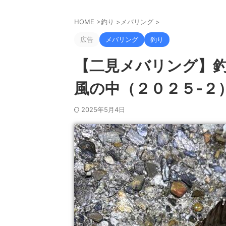
HOME
>
釣り
>
メバリング
>
広告
メバリング
釣り
【二見メバリング】
風の中（２０２５-２
2025年5月4日