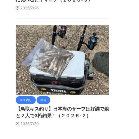
2026/7/26
キス釣り
釣り
【鳥取キス釣り】日本海のサーフは好調で娘
と２人で3桁釣果！（２０２６-２）
2026/7/20