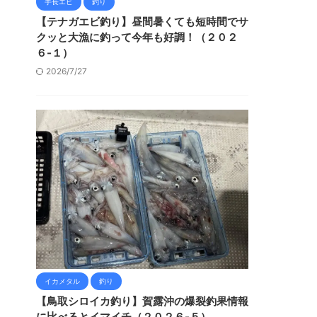
手長エビ
釣り
【テナガエビ釣り】昼間暑くても短時間でサ
クッと大漁に釣って今年も好調！（２０２
６-１）
2026/7/27
イカメタル
釣り
【鳥取シロイカ釣り】賀露沖の爆裂釣果情報
に比べるとイマイチ（２０２６-５）