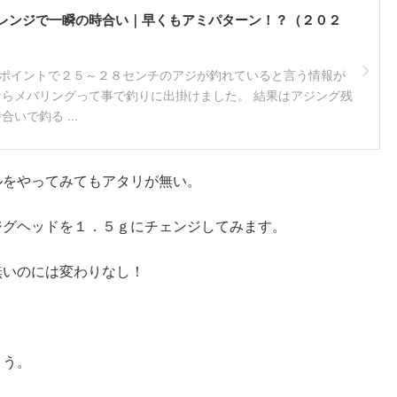
レンジで一瞬の時合い｜早くもアミパターン！？（２０２
ポイントで２５～２８センチのアジが釣れていると言う情報が
ならメバリングって事で釣りに出掛けました。 結果はアジング残
いで釣る ...
ルをやってみてもアタリが無い。
ジグヘッドを１．５ｇにチェンジしてみます。
無いのには変わりなし！
よう。