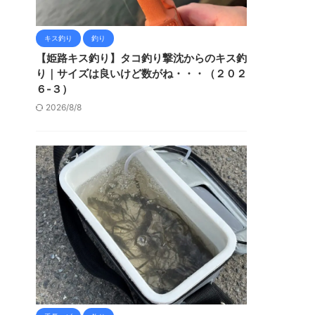
キス釣り
釣り
【姫路キス釣り】タコ釣り撃沈からのキス釣
り｜サイズは良いけど数がね・・・（２０２
６-３）
2026/8/8