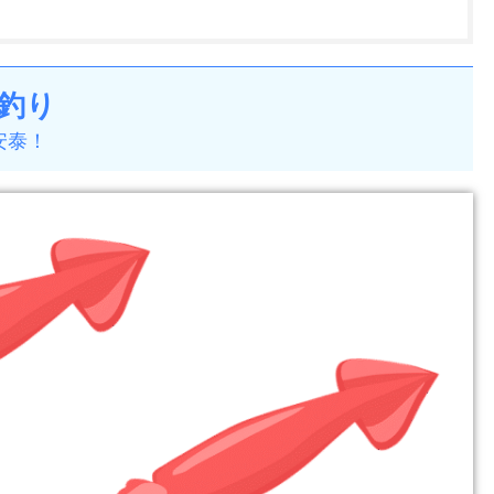
釣り
安泰！