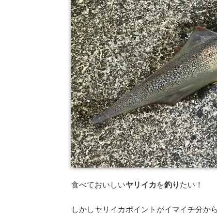
食べておいしい
ヤリイカ
を
釣り
たい！
しかしヤリイカポイントがイマイチ分か