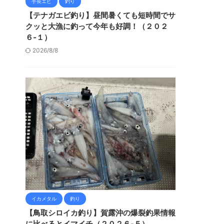
手長エビ
釣り
【テナガエビ釣り】昼間暑くても短時間でサ
クッと大漁に釣って今年も好調！（２０２
６-１）
2026/8/8
イカメタル
釣り
【鳥取シロイカ釣り】賀露沖の爆裂釣果情報
に比べるとイマイチ（２０２６-５）