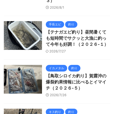
３）
2026/8/1
手長エビ
釣り
【テナガエビ釣り】昼間暑くて
も短時間でサクッと大漁に釣っ
て今年も好調！（２０２６-１）
2026/7/27
イカメタル
釣り
【鳥取シロイカ釣り】賀露沖の
爆裂釣果情報に比べるとイマイ
チ（２０２６-５）
2026/7/26
キス釣り
釣り