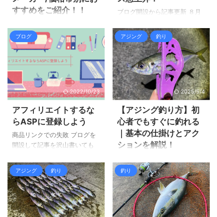
描いてもらった似顔絵の写真
すすめをご紹介！！
ブログも登録すれば良いのだ
をアここなら出ていました。
ブログ開設から記事更新 ８月
ろう。 何となく過去にも「ブ
似顔絵を描いてもらってから
１日にこの「ザルツBLOG」を
私の大好きなアジングについ
ログアクセスアップ」で登録
何年も経ったし、そろそろア
開設して、最初の１週間は初
て２記事に渡り語ってきまし
ブログ
アジング
釣り
した様な気もする。 はてなブ
イコンを変更しようと自分の
期設定に追われ記事を書くど
た。まだ観てない方は是非ご
ックマークとは？ はてなブッ
写真をアニメ化するアプリを
ころではありませんでした。
覧下さい。アジングの楽しさ
クマークは、オンライン ...
使ってみましたが、ほぼ本人
しかしWordPressで設定を完
が分かると思います。
って分かる感じでした。正直
璧にしようと思うとキリが無
https://zaltz.blog/aging-is-
画像の悪い ...
い事に気付きました。ある程
recommended-for-beginners/
2022/10/23
2025/5/4
度設定が終われば、先ずは記
https://zaltz.blog/aging-rig-
事を書いていく事が大事だと
description/ 過去２記事でアジ
アフィリエイトするな
【アジング釣り方】初
理解しました。 記事を書くの
ングのリグ(仕掛け)とリグに必
らASPに登録しよう
心者でもすぐに釣れる
も今までのブログとは全く違
要な小物は紹介しましたが、
｜基本の仕掛けとアク
うので、何かやろうと思うと
商品リンクでの失敗 ブログを
肝心なロッド＆リールを全く
ションを解説！
調べなければならずとても時
開設して記事を沢山書いても
紹介しておりません。 ライト
間が掛かります。機能を使い
広告が無いと、ブログで収益
タックルなアジングのリール
アジングは楽しそうだけど、
こなすのは大変ですけど、無
を上げる事は出来ません。
をメーカー/価格帯別でおすす
どうやって始めれば良いのか
アジング
釣り
釣り
料ブログとは別格な記事に仕
Amazonアソシエイトや楽天ア
めをご紹介 ...
分からない？初心者の方はア
上がります。何て言うかプロ
フィリエイトやナチュラムア
ジングをしたくてもどんな事
っぽい！ ８月９日に「ザル ...
フィリエイトではなかなか成
をすれば良いのか分かりませ
果が上がりません。 インター
ん。そんな疑問に答えれる様
ネット上をウロウロしてみる