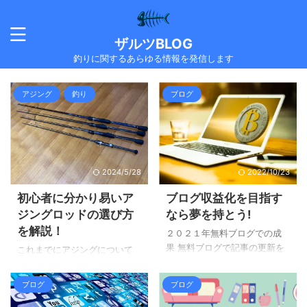
ザルツBLOG
釣りに関するあらゆる情報を発信します
アジング
釣り
ブログ
2024/5/28
2022/10/23
初心者に分かり易いア
ブログ収益化を目指す
ジングロッドの選び方
なら夢を持とう!
を解説！
２０２１年無料ブログでの成
果 無料ブログで記事の更新を
これまでにアジングについて
頻繁に行い、沢山のアフィリ
色々お伝えして来ました。 ア
エイトバナーを貼って頑張り
ジングの楽しさについてはコ
ブログ
ブログ
ました。無料ブログを色々開
チラ【アジング】初心者にも
設しては頑張りました。 参考