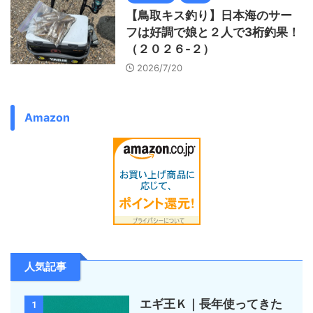
【鳥取キス釣り】日本海のサー
フは好調で娘と２人で3桁釣果！
（２０２６-２）
2026/7/20
Amazon
人気記事
エギ王Ｋ｜長年使ってきた
1