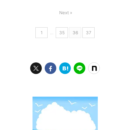
しています。 正直な所子供の
続けて来た私だから分かる
淡水ならミミズやイクラや練
ってアジを釣る事です。 何故
お小遣い程度しか稼げていま
事。 長年ブログを更新し続け
り餌とかのイメ ...
記念すべき1 ...
Next »
せん。 それでも何とかブログ
ても、アクセスの限界とアフ
を書くモチベーションにはな
ィリエイト成果の限界を感じ
っています。
ました。
https://zaltz.blog/affiliate-
1
…
35
36
37
https://zaltz.blog/affiliate-
with-free-blog/ 今回は販売企
with-free-blog/ １２年も続け
業とブロガー直接契約のアフ
れたブログなので、これから
ィリエイトを紹介します。
も１０年書き続けれる自信は
Amazonアソシエイト楽天アフ
有ります。 これからも無料ブ
ィリエイトナチュラムアフィ
ログで書き続けるか、どうせ
リエイト Amazonアソシエイ
書くなら有料ブログに乗り換
ト Amazonが提供するアフィ
えて頑張るかです。 私と同じ
リエイト（成果報酬型広告）
く楽天ブログを長年続けられ
サービス ...
た、かつっぺさんと言うブロ
ガーさんが居ます。 かつっぺ
さんも楽天ブログでは何やっ
て ...