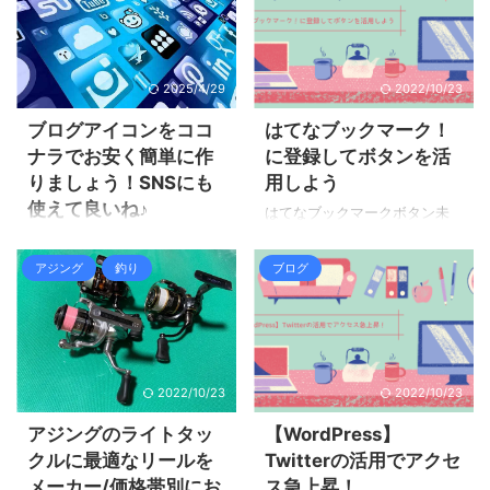
上級者にもおすすめの釣り ア
はコチラ：無料ブログサービ
ジングのリグについてはコチ
スでのアフィリエイト奮闘！
ラ【アジング】仕掛け（リ
Amazonアソシエイトともしも
グ）の作り方と釣り方を解説
2025/4/29
2022/10/23
アフィリエイトを始めてか
アジングのリールについては
ら、件数だけは多く成果が上
コチラ【アジング】入門～上
ブログアイコンをココ
はてなブックマーク！
がる様になってモチベーショ
級者別おすすめのスピニング
ナラでお安く簡単に作
に登録してボタンを活
ンはグッと上がりました。
リール アジングロッドには
りましょう！SNSにも
用しよう
2021年の成果をまとめてみま
色々な種類が有って、初心者
した。
使えて良いね♪
が選ぼうにもどれが良いのか
はてなブックマークボタン未
20210120210220210320210
分からないと思います。 今回
登録 ザルツBLOGを開設して
ブログを開設して色々やる事
4202105202106202107合計
はアジングロッドの選び方を
ボチボチ記事の更新を頑張っ
が一杯ですが、数日悩んだ事
アジング
釣り
ブログ
Amazonアソシエイト28171 ...
詳しく解説していますので参
ています。まだまだ分からな
がブログアイコンです。調べ
考にして頂けたらと思いま
い事だらけなので、常に調べ
ると無料で作る事も出来る様
す。 今回はアジングロッドに
ながらブログ活動を頑張って
ですが、私にそれを使って良
ついてお伝 ...
います。 ザルツBLOGトップ
いアイコンを作れる気がせず
ページの下位置にあるボタの
悩みました。 SNSでもどんな
2022/10/23
2022/10/23
「B!」は何だ？押してみよう。
アイコンにしようかと悩みま
はてなブックマークか！聞い
すよね。全く関係のない人物
アジングのライトタッ
【WordPress】
た事有るけどあまり馴染みは
や物をアイコンにするのもイ
クルに最適なリールを
Twitterの活用でアクセ
無いです。でもボタンが有る
マイチですし、ずっと家族で
メーカー/価格帯別にお
ス急上昇！
んだからユーザー登録して、