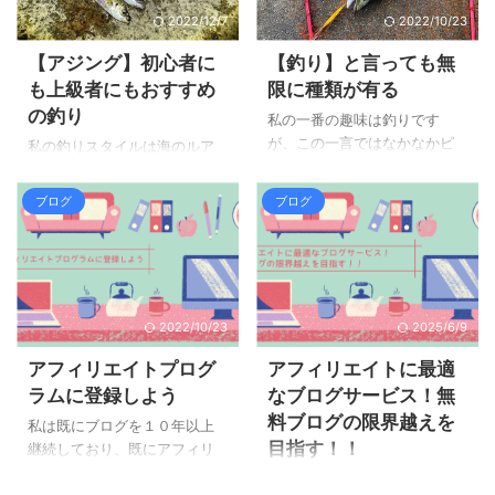
に今回の記事はアジングの釣
2022/12/7
2022/10/23
と良く見かける、Amazon/楽
り方をまとめました。 今回の
天/Yahooの商品広告リンク。
記事を読んでいただければ、
【アジング】初心者に
【釣り】と言っても無
このリンクなら買い手側が 普
アジングの基本仕掛けからア
も上級者にもおすすめ
限に種類が有る
段Amazon/楽天/Yahooの何処
クションを知る事が出来て初
の釣り
で買い物をする人でも引き込
私の一番の趣味は釣りです
心者でも簡単にアジが釣れる
めますよね！ 例えばおすすめ
が、この一言ではなかなかピ
様になります。
私の釣りスタイルは海のルア
のアジングロッドの良さをブ
ンときません。 先ずは下記２
https://zaltz.blog/aging-is-
ー釣りです。 海のルアー釣
ログで詳しく説明して
つで分類されます。 淡水の釣
recommended-for-beginners/
り ＝ ソルトウォータール
ブログ
ブログ
Amazon/楽天リンクを貼って
り海水の釣り 淡水の釣り 川や
アジングの楽しさ アジング釣
アーフィッシング 淡水のルア
おいた ...
池や湖でする釣り。 アマゴア
り方アジングの仕掛けとアク
ー釣り ＝ フレッシュウォ
ユ鯉鮒ブラックバス等々 キリ
ション アジング ...
ータールアーフィッシング 下
が無いので、ぱっと浮かぶ釣
記事でお伝えした様に、海の
り物を書いてみました。 海水
ルアー釣りと言っても色々な
2022/10/23
2025/6/9
の釣り 海でする釣り。 アジメ
種類が有ります。
バルハマチイカタコ等々 こち
https://zaltz.blog/infinite-
アフィリエイトプログ
アフィリエイトに最適
らもキリが無いので、パッと
variety-of-fishing/ その中でも
ラムに登録しよう
なブログサービス！無
浮かぶ物を書いてみました。
初心者～上級者が楽しめる一
料ブログの限界越えを
続いて釣り方によっても分類
番おススメの釣りがアジング
私は既にブログを１０年以上
されます。 餌釣りルアー釣り
目指す！！
です！ アジング 今回はアジン
継続しており、既にアフィリ
餌釣り その名の通り、魚が捕
グをお伝えしようと思いま
エイトプログラムには登録を
１２年間も無料ブログを書き
食する餌を使って釣ります。
す。 アジングとはルアーを使