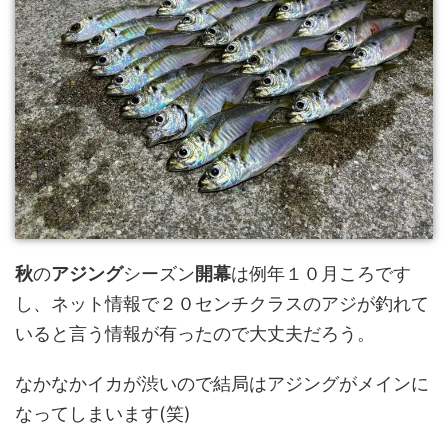
秋
の
アジング
シーズン
開幕
は例年１０月ころです
し、ネット情報で２０センチクラスのアジが釣れて
いると言う情報が有ったので大丈夫だろう。
なかなかイカが渋いので結局はアジングがメインに
なってしまいます(笑)