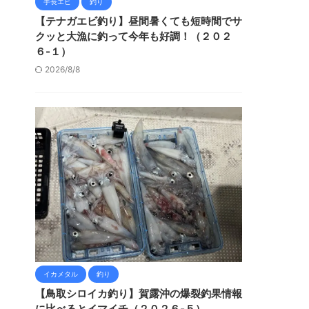
手長エビ
釣り
【テナガエビ釣り】昼間暑くても短時間でサ
クッと大漁に釣って今年も好調！（２０２
６-１）
2026/8/8
イカメタル
釣り
【鳥取シロイカ釣り】賀露沖の爆裂釣果情報
に比べるとイマイチ（２０２６-５）