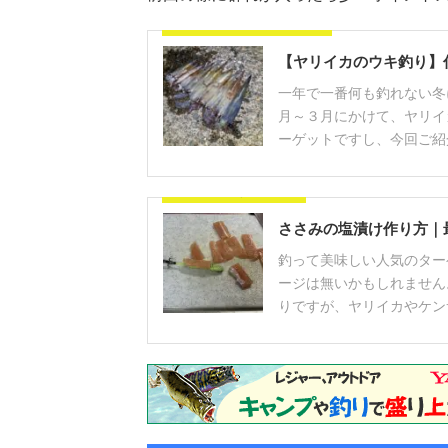
ヤリイカウキ釣りのやり方
【ヤリイカのウキ釣り】
一年で一番何も釣れない冬
月～３月にかけて、ヤリイ
ーゲットですし、今回ご紹介
ささみ塩漬けの作り方
ささみの塩漬け作り方｜
釣って美味しい人気のター
ージは無いかもしれません
りですが、ヤリイカやケンサ