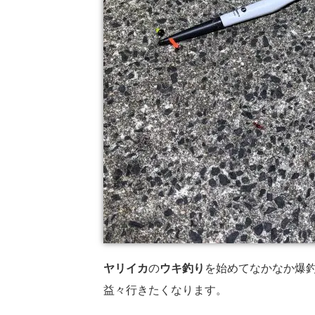
ヤリイカ
の
ウキ釣り
を始めてなかなか爆
益々行きたくなります。
ヤリイカ爆釣記事