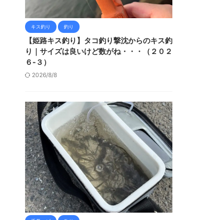
キス釣り
釣り
【姫路キス釣り】タコ釣り撃沈からのキス釣
り｜サイズは良いけど数がね・・・（２０２
６-３）
2026/8/8