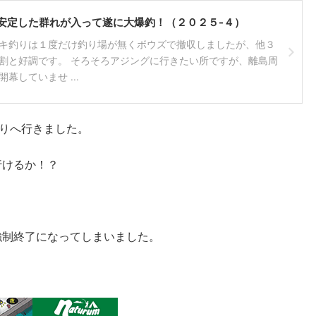
安定した群れが入って遂に大爆釣！（２０２５-４）
キ釣りは１度だけ釣り場が無くボウズで撤収しましたが、他３
割と好調です。 そろそろアジングに行きたい所ですが、離島周
幕していませ ...
りへ行きました。
行けるか！？
強制終了になってしまいました。
。