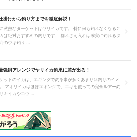
仕掛けから釣り方までを徹底解説！
に激熱なターゲットはヤリイカです。 特に何も釣れなくなる２
カは絶対おすすめの釣りです。 群れさえ入れば確実に釣れるタ
のウキ釣り ...
最強餌アレンジでヤリイカ釣果に差が出る！
ゲットのイカは、エギングで釣る事が多くあまり餌釣りのイメ
。 アオリイカはほぼエギングで、エギを使っての完全ルアー釣
キイカやコウ ...