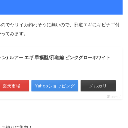
いのでヤリイカ釣れそうに無いので、邪道エギにキビナゴ付
やってみます。
ストン) ルアー エギ 早福型/邪道編 ピンクグローホワイト
楽天市場
Yahooショッピング
メルカリ
ポチップ
ウキ釣りに集中！