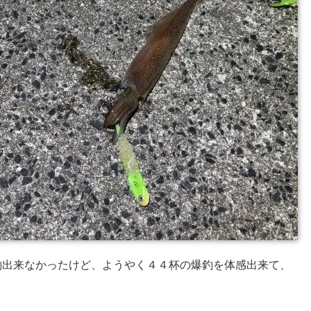
釣出来なかったけど、ようやく４４杯の爆釣を体感出来て、