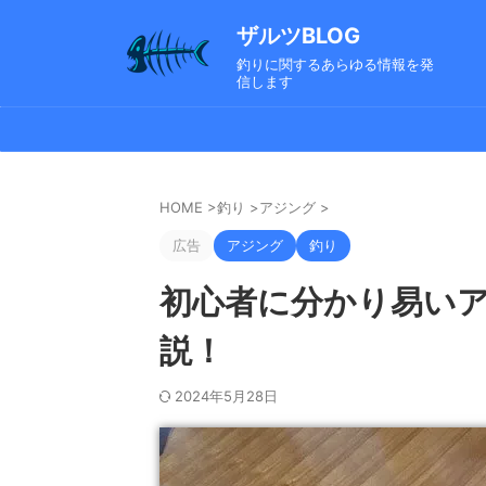
ザルツBLOG
釣りに関するあらゆる情報を発
信します
HOME
>
釣り
>
アジング
>
広告
アジング
釣り
初心者に分かり易い
説！
2024年5月28日