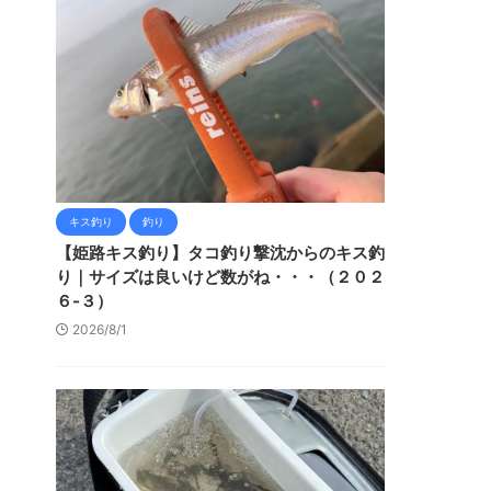
キス釣り
釣り
【姫路キス釣り】タコ釣り撃沈からのキス釣
り｜サイズは良いけど数がね・・・（２０２
６-３）
2026/8/1