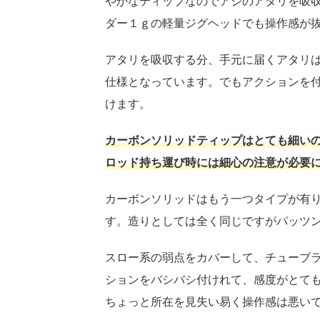
やかなティップなのでアジのアタリを吸
ダー１ｇの軽量ジグヘッドでも操作感が
アタリを吸収する分、手元に届くアタリ
仕様となっています。でもアクションを
けます。
カーボンソリッドティップはとても細い
ロッド持ち運び時には細心の注意が必要
カーボンソリッドはもう一つタイプが有り
す。造りとしては全く同じですがパッツ
スロー系の弱点をカバーして、チューブ
ションをバシバシ付けれて、感度がとて
ちょっと所在を見失い易く操作感は悪い