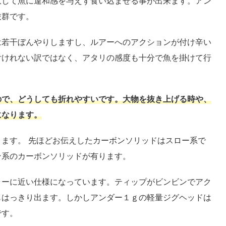
収して魚に違和感を与えず食い込ませる事が出来ます。アン
抜群です。
は若干ぼんやりしますし、ルアーへのアクションが付け辛い
付けれない訳ではなく、アタリの感度も十分で魚を掛けて行
ので、どうしても折れやすいです。大物を抜き上げる時や、
になります。
ます。 先ほどお伝えしたカーボンソリッドはスロー系で
ン系のカーボンソリッドが有ります。
ラーに近い仕様になっています。ティップがビンビンでアク
もはっきり出ます。しかしアンダー１ｇの軽量ジグヘッドは
です。