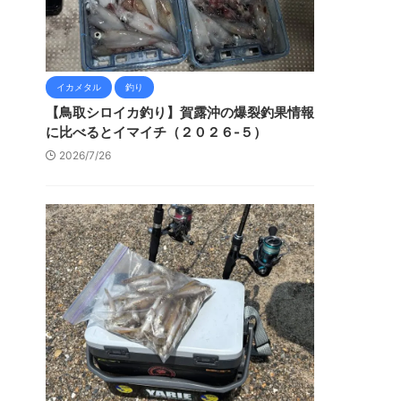
イカメタル
釣り
【鳥取シロイカ釣り】賀露沖の爆裂釣果情報
に比べるとイマイチ（２０２６-５）
2026/7/26