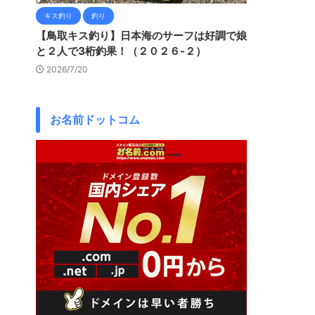
キス釣り
釣り
【鳥取キス釣り】日本海のサーフは好調で娘
と２人で3桁釣果！（２０２６-２）
2026/7/20
お名前ドットコム