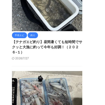
手長エビ
釣り
【テナガエビ釣り】昼間暑くても短時間でサ
クッと大漁に釣って今年も好調！（２０２
６-１）
2026/7/27