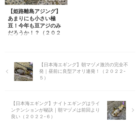
す。 １発目に発送されてきた
2022-2/ 姫路離島アジング１
ワームはリブリブと言うワー
発目 GW初日にいきなり雨が
【姫路離島アジング】
ムです。 最近はメバリングに
大量に降りました。川が濁流
あまりにも小さい極
行っていなかったので、メバ
になる結構な量の雨が降った
豆！今年も豆アジのみ
ルの状況は良く分かりません
ので、姫路離島アジングがち
だろうか！？（２０２
が行ってみる事にしました。
ょっと不安になった。 でも島
３-１１）
結果としては勿論この時期で
に大型河川が有るわけでも無
激渋でしたが、何とかモニタ
いし、大丈夫かな！？ 少し不
１０月も中旬を過ぎてそろそ
ー報告が出来る釣果が得られ
安を感じながら予定通り１日
ろまともなサイズのアジが釣
ました。 それでは釣行の様子
に姫路離島アジングへ行く事
れ始めるのではないだろう
【日本海エギング】朝マヅメ激渋の完全不
を見て行きましょう。 リグデ
にしました。 しかし結論から
か！？ 今年は姫路でもアジが
発｜昼前に良型アオリ連発！（２０２２-
ザインリブリブでフィールド
言うと、良型アジが全く釣れ
釣れている位なのだから、姫
５）
モニ ...
ない豆アジオ ...
路離島なら豆だけじゃなく良
型もそろそろ釣れる！？ 前日
来られた人の情報では、アジ
は１２～３センチの極豆だっ
【日本海エギング】ナイトエギングはライ
たそうです。 極豆がメインで
ンテンションが秘訣｜朝マヅメは前回より
も、たまに良型アジの回遊が
良い（２０２２-６）
有るかもしれない！と期待を
捨てず挑む事にしました。 結
果は極豆オンリー(笑) それで