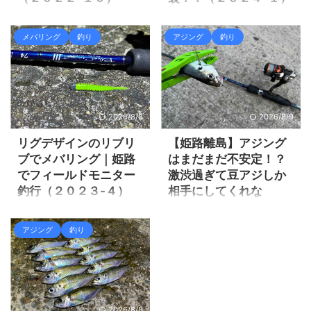
０１７さんに教えてもらった
昨年鳥取港の近海アジ釣りへ
日本海のアジングポイント
行ってみて、一瞬ですけどサ
メバリング
釣り
アジング
釣り
は、聞いた話程アタリが多く
ビキでデカアジが炸裂して即
なく回遊待ちの釣りでした。
ハマりました。 ３８センチの
https://zaltz.blog/aging-
アジはオカッパリではなかな
2022-9/ 日本海アジングチャ
か釣れませんので、アジング
レンジ 回遊さえ待てばチャン
とは違った楽しさですけど即
2026/8/8
2026/8/9
スがやって来るので、釣れな
ハマりました。 今年もGWに
い事は無い。そしてちょっと
行く事になりましたが、何と
リグデザインのリブリ
【姫路離島】アジング
良いサイズが釣れるので再チ
も運が悪く雨予報でしたがレ
ブでメバリング｜姫路
はまだまだ不安定！？
ャレンジしたくなりました。
インコート着て決行しまし
でフィールドモニター
激渋過ぎて豆アジしか
前回は長潮で悪かったに違い
た。 結果は大逆転のデカアジ
釣行（２０２３-４）
相手にしてくれな
ない！今週は大潮なので爆釣
祭り開催でとても楽しめまし
い！！
間違い無し！？ 結果的には前
た。 それでは釣行の様子を見
SNSでメバリングモニターの
回より少ない釣果でし
て行きましょう。 近海アジ釣
募集を見付けて応募してみた
２０２２年１発目の姫路離島
アジング
釣り
た・・・それでは釣行の様子
り事前準備 昨年の記事にも記
所、見事に当選してフィール
アジングはサイズも数も出て
を見て行きましょう。 日本海
載しましたが、今回も近海ア
ドモニターをする事になりま
最高に楽しかった。そしてGW
アジング回遊待ちのレンジ合
ジ釣りに必要な情報を記載し
した。 リグデザインと言うメ
のアジングがとても楽しみに
わせで爆 ...
ておきますね！ 事前に予約を
ーカーのワームで、聞く所に
なりました♪
する ...
よると良く釣れるみたいで
https://zaltz.blog/aging-
2026/8/8