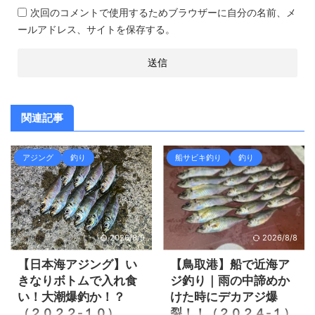
次回のコメントで使用するためブラウザーに自分の名前、メ
ールアドレス、サイトを保存する。
関連記事
アジング
釣り
船サビキ釣り
釣り
2026/8/9
2026/8/8
【日本海アジング】い
【鳥取港】船で近海ア
きなりボトムで入れ食
ジ釣り｜雨の中諦めか
い！大潮爆釣か！？
けた時にデカアジ爆
（２０２２-１０）
裂！！（２０２４-１）