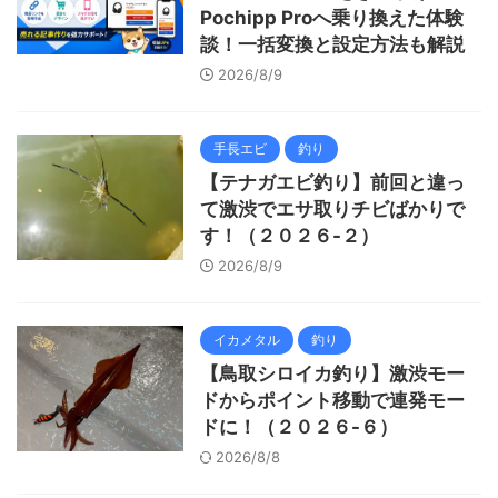
Pochipp Proへ乗り換えた体験
談！一括変換と設定方法も解説
2026/8/9
手長エビ
釣り
【テナガエビ釣り】前回と違っ
て激渋でエサ取りチビばかりで
す！（２０２６-２）
2026/8/9
イカメタル
釣り
【鳥取シロイカ釣り】激渋モー
ドからポイント移動で連発モー
ドに！（２０２６-６）
2026/8/8