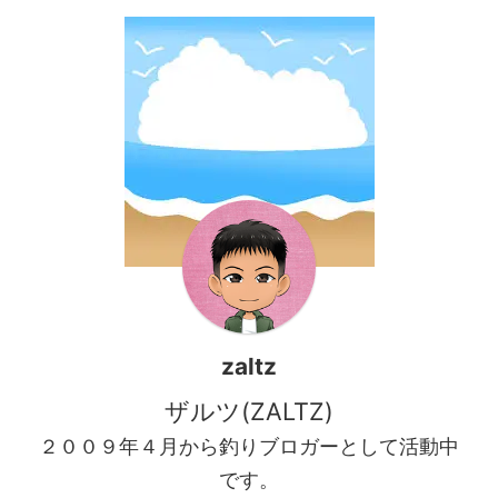
は釣行の様子を見て行きまし
ょう。 姫路離島アジングひた
すらの極豆！ 夕方に辺りが暗
くなった頃にジグ単２ｇで沖
のボトムを攻めてみる事にし
た ...
zaltz
ザルツ(ZALTZ)
２００９年４月から釣りブロガーとして活動中
です。