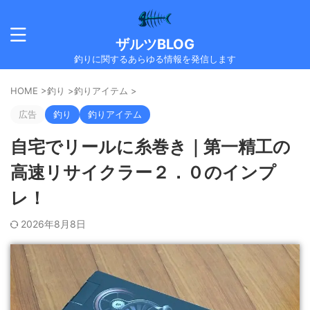
ザルツBLOG
釣りに関するあらゆる情報を発信します
HOME
>
釣り
>
釣りアイテム
>
広告
釣り
釣りアイテム
自宅でリールに糸巻き｜第一精工の
高速リサイクラー２．０のインプ
レ！
2026年8月8日