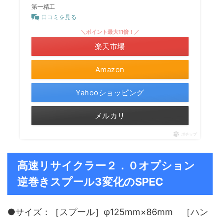
第一精工
口コミを見る
＼ポイント最大11倍！／
楽天市場
Amazon
Yahooショッピング
メルカリ
ポチップ
高速リサイクラー２．０オプション
逆巻きスプール3変化のSPEC
●サイズ：［スプール］φ125mm×86mm ［ハン