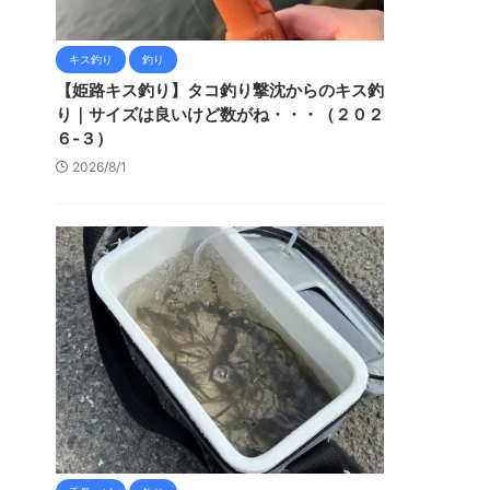
キス釣り
釣り
【姫路キス釣り】タコ釣り撃沈からのキス釣
り｜サイズは良いけど数がね・・・（２０２
６-３）
2026/8/1