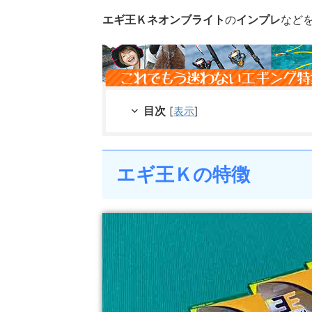
エギ王Ｋネオンブライト
の
インプレ
など
目次
[
表示
]
エギ王Ｋの特徴