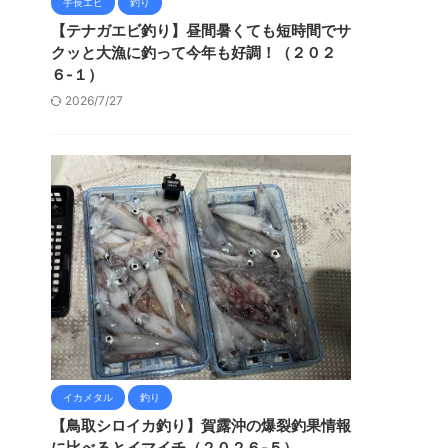
手長エビ
釣り
【テナガエビ釣り】昼間暑くても短時間でサ
クッと大漁に釣って今年も好調！（２０２
６-１）
2026/7/27
イカメタル
釣り
【鳥取シロイカ釣り】賀露沖の爆裂釣果情報
に比べるとイマイチ（２０２６-５）