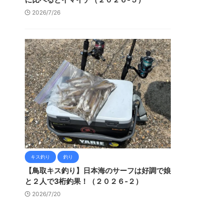
2026/7/26
キス釣り
釣り
【鳥取キス釣り】日本海のサーフは好調で娘
と２人で3桁釣果！（２０２６-２）
2026/7/20