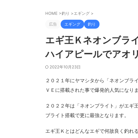
HOME
>
釣り
>
エギング
>
広告
エギング
釣り
エギ王Ｋネオンブラ
ハイアピールでアオ
2022年10月23日
２０２１年にヤマシタから「ネオンブラ
ＶＥに搭載された事で爆発的人気になり
２０２２年は「ネオンブライト」がエギ
ブライト搭載で更に最強となります。
エギ王Ｋとはどんなエギで何故良く釣れ