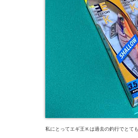
私にとってエギ王Ｋは過去の釣行でとて