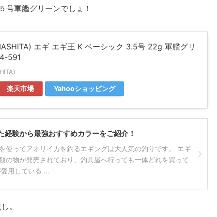
５号軍艦グリーンでしょ！
ASHITA) エギ エギ王 K ベーシック 3.5号 22g 軍艦グリ
4-591
ITA)
楽天市場
Yahooショッピング
た経験から最強おすすめカラーをご紹介！
を使ってアオリイカを釣るエギングは大人気の釣りです。 エギ
類の物が発売されており、釣具屋へ行っても一体どれを買って
用している ...
無し。