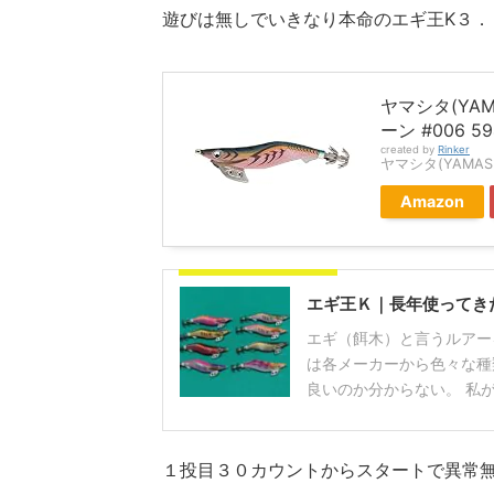
遊びは無しでいきなり本命のエギ王K３．
ヤマシタ(YAM
ーン #006 59
created by
Rinker
ヤマシタ(YAMASH
Amazon
合わせて読みたい記事
エギ王Ｋ｜長年使ってき
エギ（餌木）と言うルアー
は各メーカーから色々な種
良いのか分からない。 私が愛
１投目３０カウントからスタートで異常