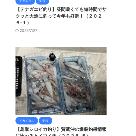
手長エビ
釣り
【テナガエビ釣り】昼間暑くても短時間でサ
クッと大漁に釣って今年も好調！（２０２
６-１）
2026/7/27
イカメタル
釣り
【鳥取シロイカ釣り】賀露沖の爆裂釣果情報
に比べるとイマイチ（２０２６-５）