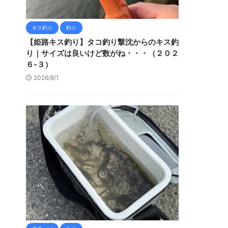
キス釣り
釣り
【姫路キス釣り】タコ釣り撃沈からのキス釣
り｜サイズは良いけど数がね・・・（２０２
６-３）
2026/8/1