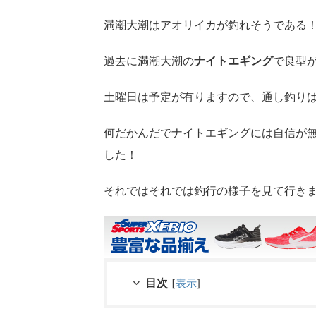
満潮大潮はアオリイカが釣れそうである
過去に満潮大潮の
ナイトエギング
で良型
土曜日は予定が有りますので、通し釣り
何だかんだでナイトエギングには自信が
した！
それではそれでは釣行の様子を見て行き
目次
[
表示
]