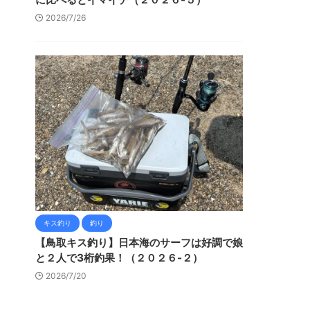
2026/7/26
キス釣り
釣り
【鳥取キス釣り】日本海のサーフは好調で娘
と２人で3桁釣果！（２０２６-２）
2026/7/20