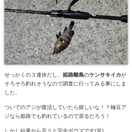
せっかくの３連休だし、
姫路離島
の
ケンサキイカ
が
そろそろ釣れそうなので調査に行ってみる事にしま
した。
ついでのアジが復活していたら嬉しいな！？極豆ア
ジなら姫路でも釣れているので居るだろう！
しかし結果から言うと完全ボウズです(笑)