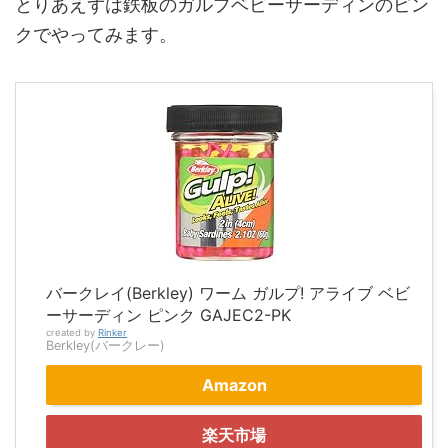
とりあえずは鉄板のガルプベビーサーディンのピン
クでやってみます。
バークレイ(Berkley) ワーム ガルプ! アライブ ベビ
ーサーディン ピンク GAJEC2-PK
created by
Rinker
Berkley(バークレー)
Amazon
楽天市場