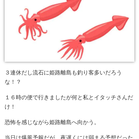
３連休だし流石に姫路離島も釣り客多いだろう
な！？
１６時の便で行きましたが何と私とイタッチさんだ
け！
恐怖を感じながら姫路離島へ向かう。
当日は爆風予報だが、夜遅くには弱まる予想だった