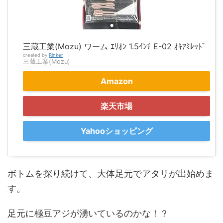
三蔵工業(Mozu) ワーム ｴﾘｵﾝ 1.5ｲﾝﾁ E-02 ｵｷｱﾐﾚｯﾄﾞ
created by
Rinker
三蔵工業(Mozu)
Amazon
楽天市場
Yahooショッピング
ボトムを探り続けて、大体足元でアタリが出始めま
す。
足元に極豆アジが湧いているのかな！？