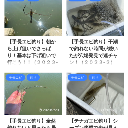
ので、遠投は不要でリールも
釣モード！ そろそろテナガエ
ス釣りの後テナガエビ釣りへ
初めて干潮からの上げ狙いで
不要なので、のべ竿を使いま
ビが釣れるだろうと思うが、
行ってみました。 キス釣りも
やってきましたが、全くと言
す。 のべ竿の長さは１．２ｍ
キスがイマイチ釣れて無さそ
まずまずの釣果だったのです
っていいほどアタリが無く釣
～２ ...
うなのです。 私の場合キ ...
が、渋くなって来たし暑さに
れない。
耐えれず終了しました。
https://zaltz.blog/macrobrac
2023/8/6
2026/8/8
https://zaltz.blog/kiss-
hium-2023-3/ 前回手長エビ釣
fishing-2024-5/ 早朝キス釣り
行 過去を振り返るとずっと下
【手長エビ釣り】朝か
【手長エビ釣り】干潮
干潮までまだまだ遠い時間帯
げで手長エビ釣りに来ている
ら上げ狙いでさっぱ
で釣れない時間が続い
で潮位が有るので心配しまし
ので、このポイントとしては
り！基本は下げ狙いで
たが穴場発見で連チャ
たが、オスを中心に良い感じ
下げ狙いが良いのだろう。 前
行こう！！（２０２３-
ン！（２０２３-２）
で釣れてくれました。 それで
回の失敗を教訓に、今回は下
３）
は釣行の様子を見て行きまし
げのタイミングで娘と手長エ
前回手長エビ釣りに出掛け
ょう。 テナガエビ釣り水深が
ビ釣りに出掛けました。 結果
て、はじめはいまいちでした
前回の手長エビ釣りは娘が初
手長エビ
釣り
手長エビ
釣り
有り姿は見えないがオスが連
としては前回に比べると断然
が、居場所さえ見つければ大
のチャレンジでしたが、干潮
発！ テナガエビは干潮が釣り
アタリが多く、それなりに楽
連チャンになって大漁でし
のタイミングだった事も有り
易いと聞くので、干潮 ...
しめました♪ それでは釣行の様
た。
水深が無く、手長エビの姿が
子 ...
https://zaltz.blog/macrobrac
全く無く苦戦した。
hium-2023-1-2/ 前回の手長エ
https://zaltz.blog/macrobrac
2023/7/23
2023/5/31
ビ釣り 昨年娘に手長エビ釣り
hium-2023-2/ 前回の手長エビ
の話をしたらとても行きたが
釣り 娘としてはすぐに次はい
【手長エビ釣り】全然
【テナガエビ釣り】シ
っており、今年もずっとまだ
つ行くのか？と聞いてくる位
釣れないと思ったら居
ーズン序盤で姿が見え