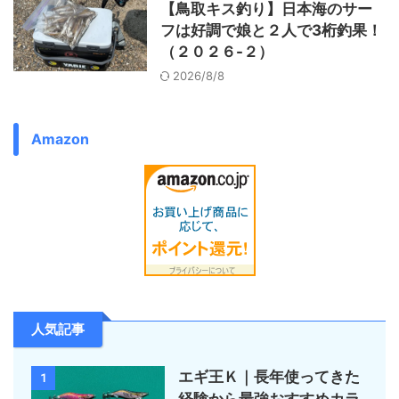
【鳥取キス釣り】日本海のサー
フは好調で娘と２人で3桁釣果！
（２０２６-２）
2026/8/8
Amazon
人気記事
エギ王Ｋ｜長年使ってきた
1