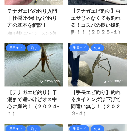
だろ ...
を感じましたが、０１７さん
とセットでテナガエビって話
にもテナガエビ釣りをガイド
をしていましたが、どうもキ
テナガエビの釣り入門
【テナガエビ釣り】虫
して欲しいと言われていたの
ス釣りの調子が悪そうだし、
｜仕掛けや餌など釣り
エサじゃなくても釣れ
で一緒に行く事になりまし
この暑さではキス釣り後のテ
方の基本を解説！
る！コスパの良い爆釣
た。 ０１７さんの負のオーラ
ナガエビは体力的に厳しい。
餌！！（２０２５-１）
でテナガエビの活性が激下が
梅雨時期にハイシーズンを迎
先週は０１７さんでもテナガ
りで全然釣れない状況になる
えるテナガエビ釣りですが、
エビは普通に釣れたので、今
テナガエビ釣りはいつも7月頃
恐れが有りました(笑) 先週よ
揃える道具は少なく低コスト
週のシンゴさんのガイドも楽
から行っていますが、もう既
手長エビ
釣り
手長エビ
釣り
りは少し活性が落ちた感じが
で始める事が出来ます。 テナ
勝だぜ！って思ったらなかな
に7月並みに熱いし釣れるだろ
有りましたが、良く釣れて結
ガエビ釣りに難しいテクニッ
かの激渋！ 昼過ぎに帰る予定
うと行ってみました。 仕掛け
果は爆釣でした。 それでは釣
クは何も必要無く、目で反応
が昼食休憩を取ってまでの長
を投入してアタリが無く、テ
行の様子を見て行きましょ
を見て釣りをしますので初心
時間釣行で、後半はようやく
ナガエビが居なければ終わり
う。 テ ...
者や子供でも簡単に楽しめる
調子良くなりボチボチ釣れま
でしたが、いきなりHITでし
2024/7/23
2023/8/15
釣りなんです。 今回は誰もが
した。 ...
た。 その後も順調に釣れて、
テナガエビ釣りを始める事が
十分な爆釣でした。 しかも今
【テナガエビ釣り】干
【手長エビ釣り】釣れ
出来る様に、道具の準備・季
回は新たなお手軽な餌でやっ
潮まで遠いけどオス中
るタイミングは下げで
節・ポイント・釣り方などを
てみましたが、この餌がかな
心に爆釣！（２０２４-
間違い無し！（２０２
まとめてみました。 テナガエ
りコスパが良く反応が良かっ
１）
３-４）
ビ釣りに必要な道具 テナガエ
たです！ それでは釣行の様子
ビ釣りの竿 テナガエビ釣りは
を見て行きましょう。 テナガ
娘がテナガエビ釣りに行きた
娘との手長エビ釣りはどうも
テトラ帯の陰などを釣ります
エビ釣り新たなコスパ餌で爆
いと言う事で、当日は早朝キ
気持ち良く釣れない。 前回は
手長エビ
釣り
手長エビ
釣り