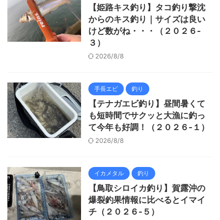
【姫路キス釣り】タコ釣り撃沈
からのキス釣り｜サイズは良い
けど数がね・・・（２０２６-
３）
2026/8/8
手長エビ
釣り
【テナガエビ釣り】昼間暑くて
も短時間でサクッと大漁に釣っ
て今年も好調！（２０２６-１）
2026/8/8
イカメタル
釣り
【鳥取シロイカ釣り】賀露沖の
爆裂釣果情報に比べるとイマイ
チ（２０２６-５）