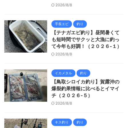
2026/8/8
手長エビ
釣り
【テナガエビ釣り】昼間暑くて
も短時間でサクッと大漁に釣っ
て今年も好調！（２０２６-１）
2026/8/8
イカメタル
釣り
【鳥取シロイカ釣り】賀露沖の
爆裂釣果情報に比べるとイマイ
チ（２０２６-５）
2026/8/8
キス釣り
釣り