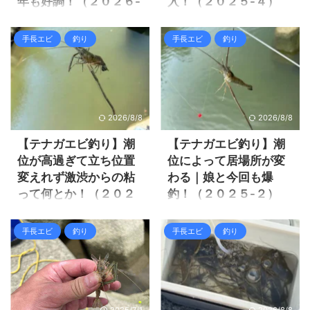
年も好調！（２０２６-
入！（２０２５-４）
１）
今週末は金晩からイカメタル
２便に乗って、釣りは満足と
今年はかなりのペースでシロ
手長エビ
釣り
手長エビ
釣り
は行かないのがザルツ流(笑)
イカ釣りの予約を入れている
日曜日は釣りに行きたいが、
ので、なかなかテナガエビの
キス釣りとテナガエビに迷
機会が有りませんでした。 こ
う。 テナガエビ釣りに娘を誘
の週末のシロイカ釣りは土曜
うと、奥様とおばあちゃんと
日ですが１便だったので、翌
2026/8/8
2026/8/8
こに行く予定らしい。 そうか
日の日曜日も何とか体力が有
残念・・・ じゃなキス釣りに
ったので行ってみました。 や
【テナガエビ釣り】潮
【テナガエビ釣り】潮
しよかな？でも前回爆釣で作
っぱりテナガエビは裏切りま
位が高過ぎて立ち位置
位によって居場所が変
業感有ったし、捌くのもしん
せん(笑) それでは釣行の様子
変えれず激渋からの粘
わる｜娘と今回も爆
どいし、キス素材は冷凍庫に
を見て行きましょう。 テナガ
って何とか！（２０２
釣！（２０２５-２）
大量やからテナガエビにしと
エビ釣り合わせのコツをつか
５-３）
こか。 娘はおばあちゃんとテ
んで短時間で効率良く シロイ
先週は今シーズン初のテナガ
ナガエビ釣りを天秤にかけ
カ釣りが１便だったと言って
エビ釣りへ行って調査って感
今年はテナガエビ釣りの調子
手長エビ
釣り
手長エビ
釣り
て、テナガエビ釣りに軍配が
も帰って片付けて寝たのは３
じでしたが、いきなり良く釣
が良く、２回行ってどちらも
上がった様で、結局娘も行く
時で、７時には起床してシロ
れて爆釣でした！ ずっと娘が
良い感じに釣れました。 先週
事になりました。 娘はホンマ
イカを配って捌いてゆっくり
テナガエビ釣りに行きたがっ
は０１７さんをガイドしまし
に釣り好きなので、釣りガー
する間も無くお昼が来まし
ていたので、早速今週末は行
たが、今週はシンゴさんをガ
ルにな ...
た。 娘もテナガエビ釣りたい
く事になりました。 あと危険
イドします。 本当はキス釣り
2025/7/1
2026/8/8