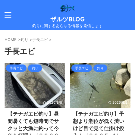
ザルツBLOG
釣りに関するあらゆる情報を発信します
HOME
>
釣り
>
手長エビ
>
手長エビ
手長エビ
釣り
手長エビ
釣り
2026/8/8
2026/8/8
【テナガエビ釣り】昼
【テナガエビ釣り】予
間暑くても短時間でサ
想より潮位が低く渋い
クッと大漁に釣って今
けど目で見て仕掛け投