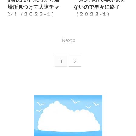
手長エビは釣れないのか！？
のドハマり(笑) 今回は朝から
場所見つけて大連チャ
ないので早々に終了
と言っていました。 前回手長
キス釣りをしてから、余った
ン！（２０２３-１）
（２０２３-１）
エビがばっちり釣れる事は確
石ゴカイで手長エビ釣りをし
認したので、今回は娘も連れ
ようと言う作戦でした。 しか
昨年初めて手長エビ釣りをや
昨年はテナガエビ釣りを初め
て行きました。 その娘のお陰
し前日に行ったキス釣りがい
って、何とも言えない面白さ
てやって、楽しかったのでド
で手長エビ最強の釣り方を発
まいち釣れなかったので、キ
でドハマりして毎週の様に行
ハマりで何度も行きました。
Next »
見しました！ それでは釣行の
ス釣りはパスして、手長エビ
きました。 昨年はキス釣りへ
私の場合テナガエビと言えば
様子を見て行きましょう。 手
釣りだけ行く事にしました。
行っては、余りの石ゴカイを
キス釣りの石ゴカイ余りを使
長エビ釣り ...
https://za ...
使って手長エビ釣りへ行って
ってする釣りの為、今年初キ
1
2
いましたが、今年はキスが小
ス釣りに行った後テナガエビ
さいのであまり行く気がせ
も行ってみました。
ず、手長エビ釣りも行けてい
https://zaltz.blog/kiss-
ませんでした。 ６月にはキス
fishing-2023-1/ キス釣り 昨
釣りの後手長エビ釣りへ行っ
年はシーズン終盤の真夏に行
てみましたが、手長エビの姿
きましたが、テナガエビは梅
が見えず全然釣れず２匹だけ
雨の頃から釣れると聞くので
でした。 さて梅雨明け後手長
今年もそろそろシーズンだろ
エビはどうなったか！？と行
うと思ったが・・・ それでは
ってみました。 はじめのうち
釣行の様子を見て行きましょ
は全然釣れず、今年はハズレ
う。 手長エビ釣り 昨年の真夏
年なのかな！？と思ったが、
に来ていた頃はあまりテナガ