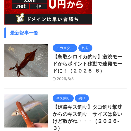
最新記事一覧
イカメタル
釣り
【鳥取シロイカ釣り】激渋モー
ドからポイント移動で連発モー
ドに！（２０２６-６）
2026/8/8
キス釣り
釣り
【姫路キス釣り】タコ釣り撃沈
からのキス釣り｜サイズは良い
けど数がね・・・（２０２６-
３）