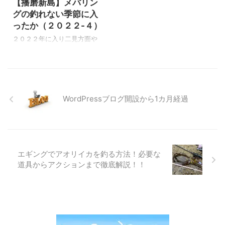
【播磨新島】メバリン
ます。 フロートリグは良型ア
て余計にダメでしたが、今回
グの釣れない季節に入
ジ・メバルを狙うのに、最高
は海も落ち着いていたので良
ったか（２０２２-４）
のリグなのです。 この記事で
い感じに良型が釣れてくれま
解決出来る事 アジング・メバ
した。 それでは釣行の様子を
２０２２年に入り二見方面や
リングで本命が釣れない 小さ
見て行きましょう。 日本海秋
ったメバリング２回はつ抜け
いアジ・メバルしか釣れない
ナイトエギングポツポツと良
でまずまずの釣果でした。
フロートリグの仕掛け・釣り
型が釣れて納得釣果！ 今回は
https://zaltz.blog/mevering-
方が分からない フロートリグ
イタッチさんと仕事終わりに
2022-1/ 二見メバリング１
は2種類存在しており、中通し
日本海へ向かう事にしまし
https://zaltz.blog/mevering-
WordPressブログ開設から1カ月経過
のフロートと環付きのフロー
た。 前回朝の３時に行って結
2022-2/ 二見メバリング２ し
ト ...
構なエギンガーの数でしたか
かし毎年の事だが２月になる
ら、今 ...
事は一気にメバルの活性が落
ちて、殆どアタリの無いメバ
リングになります。 まだそこ
エギングでアオリイカを釣る方法！必要な
まで活性が落ちていないだろ
道具からアクションまで徹底解説！！
うと姫路周辺でメバリングを
やってみると、殆どアタリが
無い感じで何とか３匹の釣果
でした。 https://zaltz.b ...