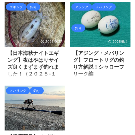
ッテのスローフォールを演出
そろそろ島ではデカアジが釣
エギング
釣り
アジング
メバリング
すると乗り易くまずまず釣れ
れるだろうと行っても、無限
る事が分かった。 エギとスッ
豆アジがお出迎え！決して楽
テで３桁釣られたインスタの
しくない訳でも無いが、デカ
釣り
知り合いが居られて、そのベ
アジが釣りたい！
ビースッテとやらを使えばも
https://zaltz.blog/aging-
2025/9/27
2025/5/4
っと簡単に釣れるかもしれな
2022-8/ 前回の島アジング デ
い！？ しかしベビースッテで
カアジを釣りたい気持ちの
【日本海秋ナイトエギ
【アジング・メバリン
爆釣を目指しましたが、ヒイ
中、今は殆ど釣りをしていな
ング】夜はやはりサイ
グ】フロートリグの釣
カの群れが居ないみたいで全
い０１７さんが、知人と日本
ズ良くまずまず釣れま
り方解説！シャローフ
然釣れませんでした。 せっか
海アジングへ行ってジグ単で
した！（２０２５-１
リーク編
くスッテ×スッテで２５杯釣れ
アタリが有りまくりで２５セ
１）
て調子出て来たのに、ボウズ
ンチ位までのアジが釣れると
アジング・メバリングと言っ
に逆戻りしてしまいました。
言う情報。 ０１７さんは６匹
ても色々な釣り方が有りま
前回朝マヅメにかけて日本海
メバリング
釣り
このままでは終われないの
だったみたいだが、全然釣り
す。 １ｇジグ単で岸際すぐそ
エギングに出掛けましたが、
で、ヒイカリベンジへ行って
をやっていない人が６匹なら
この魚を釣るのも、フロート
マヅメの一瞬だけ釣れて明る
みました。 結果は微妙・・・
まずまずだろう。そして知人
リグで遠投をして沖の魚を釣
くなると全く反応が無くなり
それでは釣行の様子を見て行
との釣果がクーラーボックス
るのもアジング・メバリン
ました。 これはナイトエギン
き ...
満タン！ とても ...
グ。 フロートリグで釣ると広
グしかダメだって事で、早速
2022/10/23
範囲を探れて、足元に居ない
仕事終わりに日本海へ行って
良型が釣れる可能性が高まり
みました。 前回は荒れも有っ