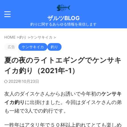
ザルツBLOG
釣りに関するあらゆる情報を発信します
HOME
>
釣り
>
ケンサキイカ
>
広告
ケンサキイカ
釣り
夏の夜のライトエギングでケンサキ
イカ釣り（2021年-1）
2022年10月23日
友人のダイスケさんからお誘いで今年初の
ケンサキ
イカ釣り
に出掛けました。今回はダイスケさんの弟
も一緒で3人での釣行です。
一昨年はアタリ年で５０杯以上釣れてとても楽しめ