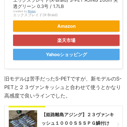
エックスブレイド(X-Braid) S-PET AJING 200m 失
透グリーン 0.3号 / 1.7LB
created by
Rinker
エックスブレイド(X-Braid)
Amazon
楽天市場
Yahooショッピング
旧モデルは苦手だったS-PETですが、新モデルのS-
PETと２３ヴァンキッシュと合わせて使うとかなり
高感度で良いラインでした。
S-PETインプレ釣行
【姫路離島アジング】２３ヴァンキ
ッシュ１０００ＳＳＳＰＧ鱗付け