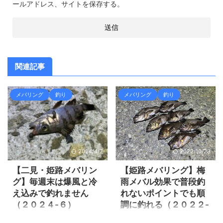
ールアドレス、サイトを保存する。
関連記事
メバリング
釣り
メバリング
釣り
2024/4/7
2022/10/23
【二見・姫路メバリン
【姫路メバリング】梅
グ】毎週末は爆風と冷
雨メバル効果で普段釣
え込みで釣れません
れないポイントでも順
（２０２４-６）
調に釣れる（２０２２-
２１）
今年の冬はそんなに寒気が入