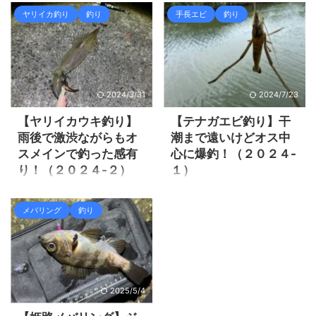
る事も無く暖かくなってきて
５月中旬以降は姫路周辺でメ
ヤリイカ釣り
釣り
手長エビ
釣り
いる感じは有るものの、週末
バルが順調に釣れています。
に限っては毎種の様に寒波で
ジグ単で藻に付いている良型
風が強く釣り日和では無い。
メバルを数釣りする事が出来
先週末、今週末とやはり定番
ます。
の爆風予報で風裏のメバリン
https://zaltz.blog/mevering-
2024/3/31
2024/7/23
グ位しか出来そうに有りませ
2022-18/ メバル爆釣１回目
んでした。 本当は日本海に行
https://zaltz.blog/mevering-
【ヤリイカウキ釣り】
【テナガエビ釣り】干
ってヤリイカやアジングなど
2022-20/ メバル爆釣２回目
雨後で激渋ながらもオ
潮まで遠いけどオス中
やってみたいのですが、日本
本当は島のアジングに行きた
スメインで釣った感有
心に爆釣！（２０２４-
海は毎週末ずっと時化の感じ
いですが、今年もアジは抜け
り！（２０２４-２）
１）
です。 風裏探して先週は二見
て行ったみたいでアジングが
方面へ行き、今週末は姫路付
成立しないみたいなので、今
前回ヤリイカのウキ釣りは新
娘がテナガエビ釣りに行きた
近でメバリングをやってみま
年も梅雨メバルを満喫しよう
規ポイント開拓成功で、それ
いと言う事で、当日は早朝キ
メバリング
釣り
した。 まぁ渋い！釣れな
と思います。 今回は風が強く
なりの釣果を得る事が出来ま
ス釣りの後テナガエビ釣りへ
い！！ほぼ生命感が無く全然
いつものポイントへは行け
した。
行ってみました。 キス釣りも
楽しくありませんでした(笑)
ず、メバルがあまり釣れるイ
https://zaltz.blog/squid-
まずまずの釣果だったのです
それでは釣行の様子を見て行
メージ ...
fishing-2024-1/ 前回のヤリイ
が、渋くなって来たし暑さに
きましょ ...
カ釣り ヤリイカウキ釣りは待
耐えれず終了しました。
2025/5/4
ちの釣りでダルいけど、久し
https://zaltz.blog/kiss-
ぶりにやってみるとヤリイカ
fishing-2024-5/ 早朝キス釣り