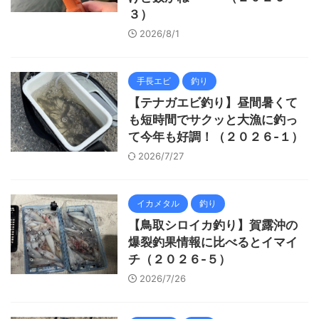
３）
2026/8/1
手長エビ
釣り
【テナガエビ釣り】昼間暑くて
も短時間でサクッと大漁に釣っ
て今年も好調！（２０２６-１）
2026/7/27
イカメタル
釣り
【鳥取シロイカ釣り】賀露沖の
爆裂釣果情報に比べるとイマイ
チ（２０２６-５）
2026/7/26