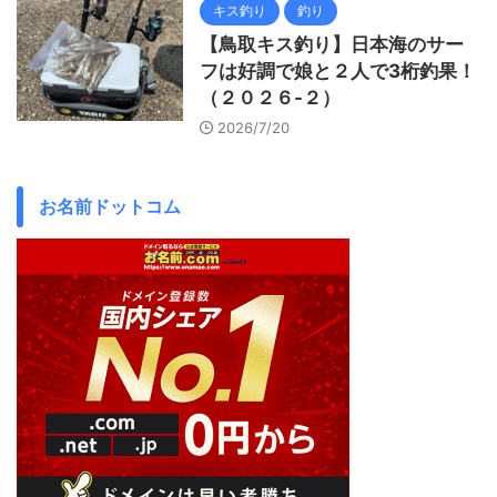
キス釣り
釣り
【鳥取キス釣り】日本海のサー
フは好調で娘と２人で3桁釣果！
（２０２６-２）
2026/7/20
お名前ドットコム