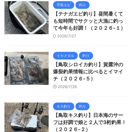
手長エビ
釣り
【テナガエビ釣り】昼間暑くて
も短時間でサクッと大漁に釣っ
て今年も好調！（２０２６-１）
2026/7/27
イカメタル
釣り
【鳥取シロイカ釣り】賀露沖の
爆裂釣果情報に比べるとイマイ
チ（２０２６-５）
2026/7/26
キス釣り
釣り
【鳥取キス釣り】日本海のサー
フは好調で娘と２人で3桁釣果！
（２０２６-２）