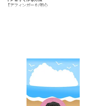
【アフィンガー６/初心
者】
WordPressでブログ開設後
色々と初期設定をして行きま
すが、お問い合わせフォーム
もその一つです。 私はこのお
問い合わせフォームが全く作
れず、数日間悩む事になりま
した。何故ならネットで
「WordPresお問い合わせフォ
ーム」と検索すると沢山情報
は出てくるんですが、現在の
画面と違っており同じ様に出
来なかったのです。 アフィン
ガー５とアフィンガー６の違
いとか、クラッシックエディ
タとブロックエディタの違い
で画面が違っていた訳です。
数日後にやっと気づいて最新
版のお問い合わせフォーム作